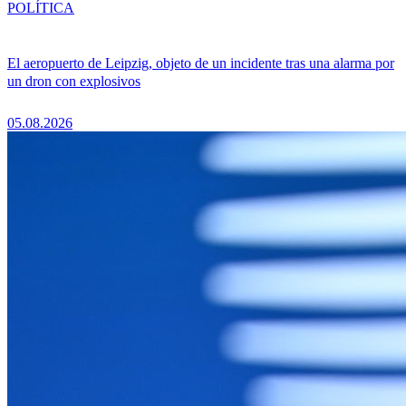
POLÍTICA
El aeropuerto de Leipzig, objeto de un incidente tras una alarma por
un dron con explosivos
05.08.2026