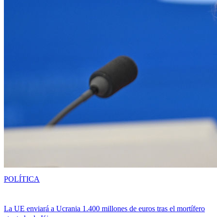
POLÍTICA
La UE enviará a Ucrania 1.400 millones de euros tras el mortífero