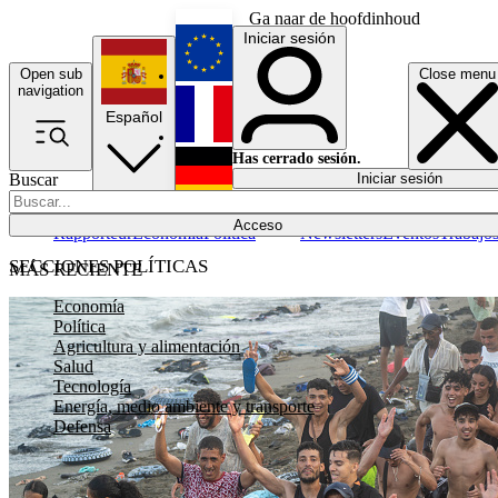
Ga naar de hoofdinhoud
Iniciar sesión
Open sub
Close menu
English
navigation
Español
Français
Has cerrado sesión.
Buscar
Iniciar sesión
Modo oscuro
Deutsch
Acceso
Rapporteur
Economía
Política
Newsletters
Eventos
Trabajo
SECCIONES POLÍTICAS
MÁS RECIENTE
Economía
Política
Agricultura y alimentación
Salud
Tecnología
Energía, medio ambiente y transporte
Defensa