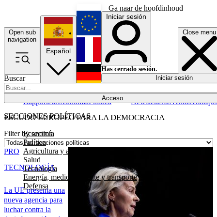
Ga naar de hoofdinhoud
Iniciar sesión
Open sub
Close menu
English
navigation
Español
Français
Has cerrado sesión.
Buscar
Iniciar sesión
Modo oscuro
Deutsch
Acceso
Rapporteur
Economía
Política
Newsletters
Eventos
Trabajo
SECCIONES POLÍTICAS
ESCUDO EUROPEO PARA LA DEMOCRACIA
Economía
Filter by section
Política
Agricultura y alimentación
PRO
Salud
TECNOLOGÍA
Tecnología
Energía, medio ambiente y transporte
Defensa
La UE presenta una
nueva agencia para
luchar contra la