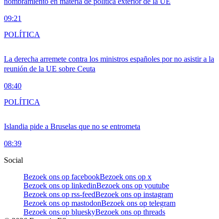
nombramiento en materia de política exterior de la UE
09:21
POLÍTICA
La derecha arremete contra los ministros españoles por no asistir a la
reunión de la UE sobre Ceuta
08:40
POLÍTICA
Islandia pide a Bruselas que no se entrometa
08:39
Social
Bezoek ons op facebook
Bezoek ons op x
Bezoek ons op linkedin
Bezoek ons op youtube
Bezoek ons op rss-feed
Bezoek ons op instagram
Bezoek ons op mastodon
Bezoek ons op telegram
Bezoek ons op bluesky
Bezoek ons op threads