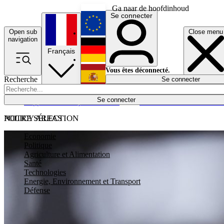
Ga naar de hoofdinhoud
Se connecter
Open sub
Close menu
English
navigation
Français
Deutsch
Vous êtes déconnecté.
Recherche
Se connecter
Español
Lumières éteintes
Se connecter
Rapporteur
Politique
Économie
Newsletters
Evénements
Em
POLICY AREAS
NOTRE SÉLECTION
Economie
Politique
Agriculture et Alimentation
Santé
Technologies
Energie, Environnement et Transport
Défense