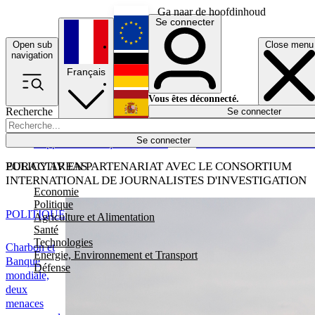
Ga naar de hoofdinhoud
Se connecter
Open sub
Close menu
English
navigation
Français
Deutsch
Vous êtes déconnecté.
Recherche
Se connecter
Español
Lumières éteintes
Se connecter
Rapporteur
Politique
Économie
Newsletters
Evénements
Em
POLICY AREAS
EURACTIV EN PARTENARIAT AVEC LE CONSORTIUM
INTERNATIONAL DE JOURNALISTES D'INVESTIGATION
Economie
Politique
POLITIQUE
Agriculture et Alimentation
Santé
Technologies
Charbon et
Energie, Environnement et Transport
Banque
Défense
mondiale,
deux
menaces