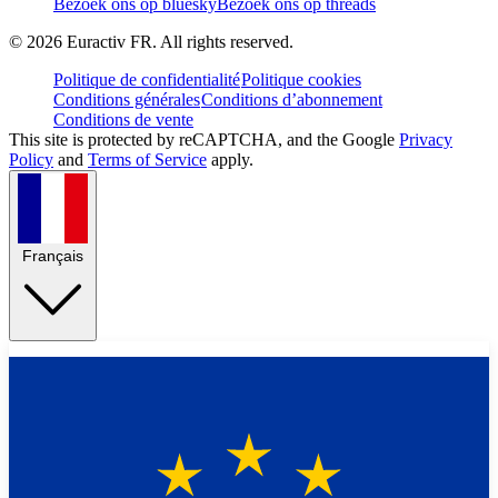
Bezoek ons op bluesky
Bezoek ons op threads
©
2026
Euractiv FR. All rights reserved.
Politique de confidentialité
Politique cookies
Conditions générales
Conditions d’abonnement
Conditions de vente
This site is protected by reCAPTCHA, and the Google
Privacy
Policy
and
Terms of Service
apply.
Français