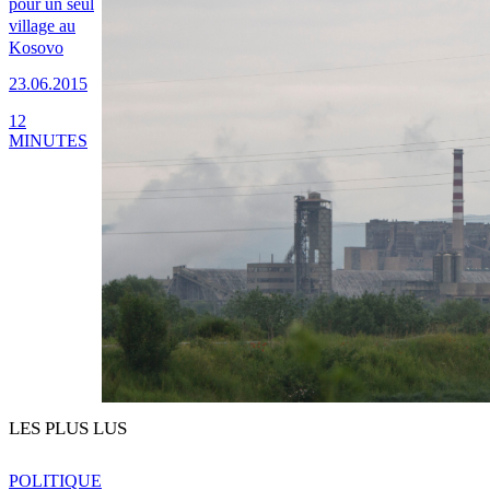
pour un seul
village au
Kosovo
23.06.2015
12
MINUTES
LES PLUS LUS
POLITIQUE