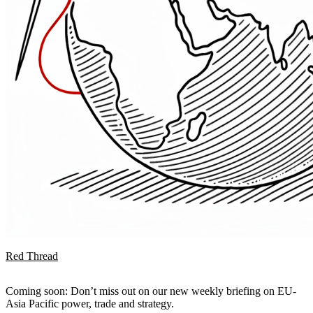
Red Thread
Coming soon: Don’t miss out on our new weekly briefing on EU-
Asia Pacific power, trade and strategy.