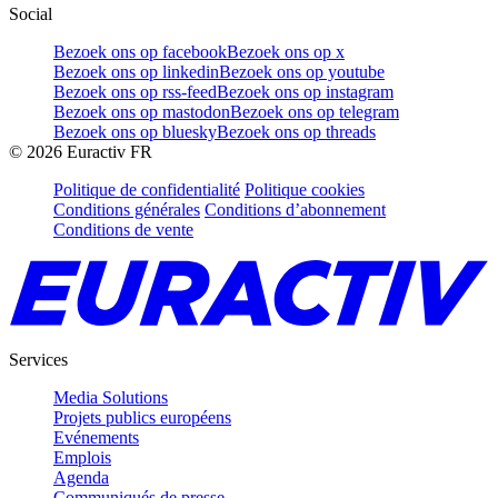
Social
Bezoek ons op facebook
Bezoek ons op x
Bezoek ons op linkedin
Bezoek ons op youtube
Bezoek ons op rss-feed
Bezoek ons op instagram
Bezoek ons op mastodon
Bezoek ons op telegram
Bezoek ons op bluesky
Bezoek ons op threads
©
2026
Euractiv FR
Politique de confidentialité
Politique cookies
Conditions générales
Conditions d’abonnement
Conditions de vente
Services
Media Solutions
Projets publics européens
Evénements
Emplois
Agenda
Communiqués de presse