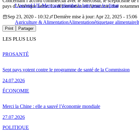
Concernant l’accord commercial avec le Mercosur, le scepticisme de 
L’accord UE-Mercosur plombe la lutte pour le climat
pays d’Amérique latine. La déforestation en Amazonie, due notamment à
Sep 23, 2020 - 10:32
Dernière mise à jour: Apr 22, 2025 - 15:06
Agriculture & Alimentation
Alimentation
étiquetage alimentaire
I
Print
Partager
LES PLUS LUS
PRO
SANTÉ
Sept pays votent contre le programme de santé de la Commission
24.07.2026
ÉCONOMIE
Merci la Chine : elle a sauvé l’économie mondiale
27.07.2026
POLITIQUE