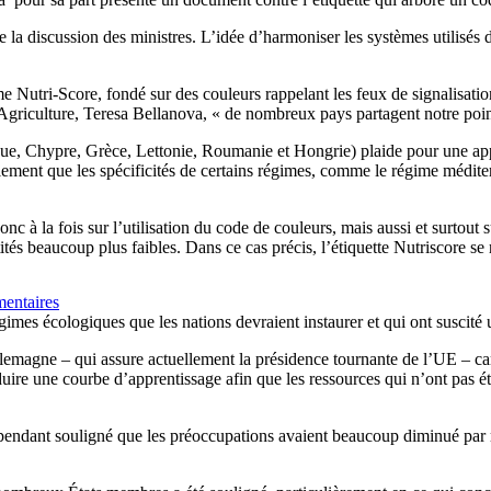
ur de la discussion des ministres. L’idée d’harmoniser les systèmes utili
 Nutri-Score, fondé sur des couleurs rappelant les feux de signalisation
’Agriculture, Teresa Bellanova, « de nombreux pays partagent notre poin
èque, Chypre, Grèce, Lettonie, Roumanie et Hongrie) plaide pour une ap
lement que les spécificités de certains régimes, comme le régime médit
nc à la fois sur l’utilisation du code de couleurs, mais aussi et surtou
ités beaucoup plus faibles. Dans ce cas précis, l’étiquette Nutriscore 
mentaires
gimes écologiques que les nations devraient instaurer et qui ont suscité 
lemagne – qui assure actuellement la présidence tournante de l’UE – car i
ire une courbe d’apprentissage afin que les ressources qui n’ont pas ét
endant souligné que les préoccupations avaient beaucoup diminué par ra