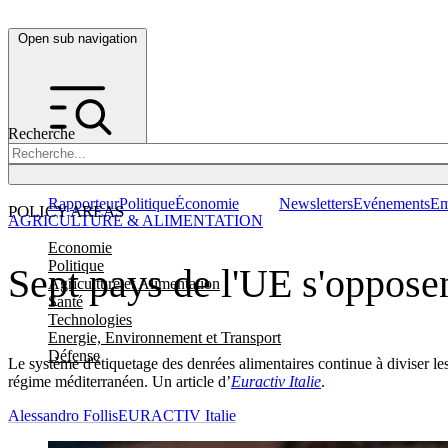
Open sub navigation
Recherche
Rapporteur
Politique
Économie
Newsletters
Evénements
Em
POLICY AREAS
AGRICULTURE & ALIMENTATION
Economie
Politique
Sept pays de l'UE s'oppose
Agriculture et Alimentation
Santé
Technologies
Energie, Environnement et Transport
Défense
Le système d'étiquetage des denrées alimentaires continue à diviser les
régime méditerranéen. Un article d’
Euractiv Italie
.
Alessandro Follis
EURACTIV Italie