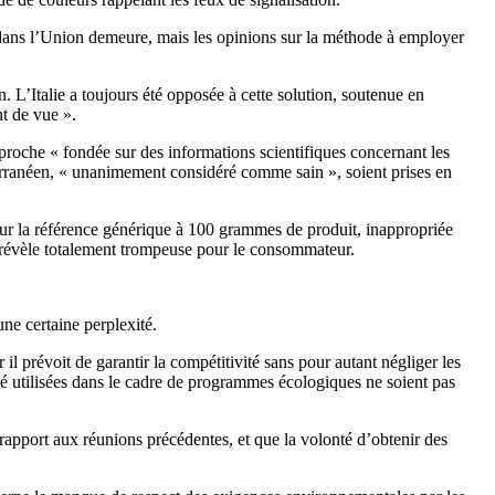
sés dans l’Union demeure, mais les opinions sur la méthode à employer
. L’Italie a toujours été opposée à cette solution, soutenue en
t de vue ».
proche « fondée sur des informations scientifiques concernant les
erranéen, « unanimement considéré comme sain », soient prises en
t sur la référence générique à 100 grammes de produit, inappropriée
se révèle totalement trompeuse pour le consommateur.
une certaine perplexité.
l prévoit de garantir la compétitivité sans pour autant négliger les
é utilisées dans le cadre de programmes écologiques ne soient pas
pport aux réunions précédentes, et que la volonté d’obtenir des