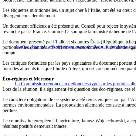
Les étiquettes nutritionnelles, un sujet cher à l’Italie, ont été au cœ
divergent considérablement.
Un document officieux a été présenté au Conseil pour rejeter le système
revanche par la France. Comme l’a souligné la ministre italienne de l
Le document présenté par l’Italie et six autres États (République tch
Après la France, le Nutri-Score pourrait s’exporter en Europe
portions et les quantités effectivement consommées ». Il demande éga
compte.
Les critiques formulées par les pays signataires du document portent do
pour des aliments tels que l’huile d’olive, qui est consommée en quant
Éco-régimes et Mercosur
La Commission renonce aux étiquettes-type sur les produits ali
Lors de la réunion, il a également été question des éco-régimes, ces ré
Le caractère obligatoire de ce système a été remis en question par l’Al
normes environnementales. La proposition allemande consiste à introdu
perdues.
Le commissaire européen à l’agriculture, Janusz Wojciechowski, a cep
résultats positifs demeurait intacte.