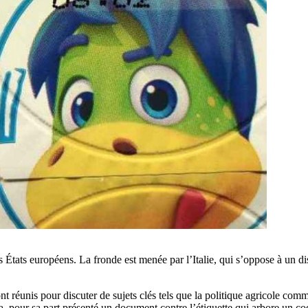
 États européens. La fronde est menée par l’Italie, qui s’oppose à un di
 réunis pour discuter de sujets clés tels que la politique agricole commune
 a pour sa part présenté un document contre l’étiquette qui arbore un cod