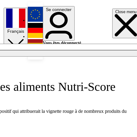
Se connecter
Close menu
English
Français
Deutsch
Vous êtes déconnecté.
Se connecter
Español
Lumières éteintes
es aliments Nutri-Score
positif qui attribuerait la vignette rouge à de nombreux produits du