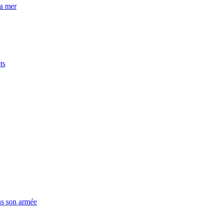
la mer
ts
ns son armée