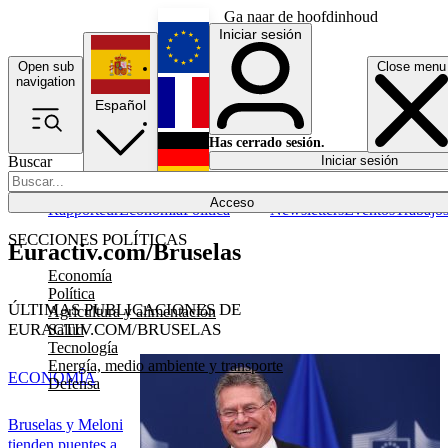
Ga naar de hoofdinhoud
Iniciar sesión
Open sub
Close menu
English
navigation
Español
Français
Has cerrado sesión.
Buscar
Iniciar sesión
Modo oscuro
Deutsch
Acceso
Rapporteur
Economía
Política
Newsletters
Eventos
Trabajo
SECCIONES POLÍTICAS
Euractiv.com/Bruselas
Economía
Política
ÚLTIMAS PUBLICACIONES DE
Agricultura y alimentación
EURACTIV.COM/BRUSELAS
Salud
Tecnología
Energía, medio ambiente y transporte
ECONOMÍA
Defensa
Bruselas y Meloni
tienden puentes a