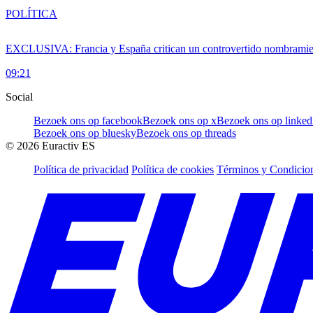
POLÍTICA
EXCLUSIVA: Francia y España critican un controvertido nombramiento
09:21
Social
Bezoek ons op facebook
Bezoek ons op x
Bezoek ons op linked
Bezoek ons op bluesky
Bezoek ons op threads
©
2026
Euractiv ES
Política de privacidad
Política de cookies
Términos y Condicion