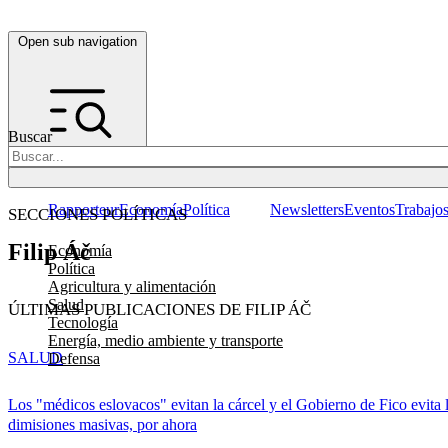
Open sub navigation
Buscar
Rapporteur
Economía
Política
Newsletters
Eventos
Trabajo
SECCIONES POLÍTICAS
Filip Áč
Economía
Política
Agricultura y alimentación
Salud
ÚLTIMAS PUBLICACIONES DE FILIP ÁČ
Tecnología
Energía, medio ambiente y transporte
SALUD
Defensa
Los "médicos eslovacos" evitan la cárcel y el Gobierno de Fico evita 
dimisiones masivas, por ahora