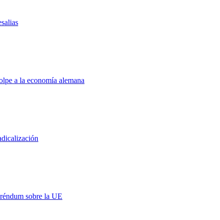
salias
golpe a la economía alemana
adicalización
eréndum sobre la UE