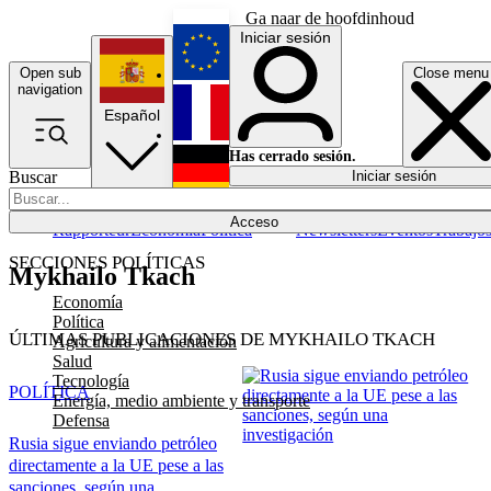
Ga naar de hoofdinhoud
Iniciar sesión
Open sub
Close menu
English
navigation
Español
Français
Has cerrado sesión.
Buscar
Iniciar sesión
Modo oscuro
Deutsch
Acceso
Rapporteur
Economía
Política
Newsletters
Eventos
Trabajo
SECCIONES POLÍTICAS
Mykhailo Tkach
Economía
Política
ÚLTIMAS PUBLICACIONES DE MYKHAILO TKACH
Agricultura y alimentación
Salud
Tecnología
POLÍTICA
Energía, medio ambiente y transporte
Defensa
Rusia sigue enviando petróleo
directamente a la UE pese a las
sanciones, según una