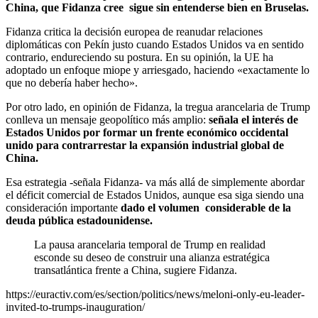
China, que Fidanza cree sigue sin entenderse bien en Bruselas.
Fidanza critica la decisión europea de reanudar relaciones
diplomáticas con Pekín justo cuando Estados Unidos va en sentido
contrario, endureciendo su postura. En su opinión, la UE ha
adoptado un enfoque miope y arriesgado, haciendo «exactamente lo
que no debería haber hecho».
Por otro lado, en opinión de Fidanza, la tregua arancelaria de Trump
conlleva un mensaje geopolítico más amplio:
señala el interés de
Estados Unidos por formar un frente económico occidental
unido para contrarrestar la expansión industrial global de
China.
Esa estrategia -señala Fidanza- va más allá de simplemente abordar
el déficit comercial de Estados Unidos, aunque esa siga siendo una
consideración importante
dado el volumen considerable de la
deuda pública estadounidense.
La pausa arancelaria temporal de Trump en realidad
esconde su deseo de construir una alianza estratégica
transatlántica frente a China, sugiere Fidanza.
https://euractiv.com/es/section/politics/news/meloni-only-eu-leader-
invited-to-trumps-inauguration/