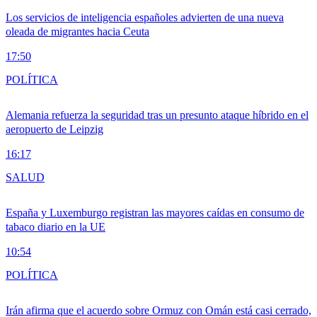
Los servicios de inteligencia españoles advierten de una nueva
oleada de migrantes hacia Ceuta
17:50
POLÍTICA
Alemania refuerza la seguridad tras un presunto ataque híbrido en el
aeropuerto de Leipzig
16:17
SALUD
España y Luxemburgo registran las mayores caídas en consumo de
tabaco diario en la UE
10:54
POLÍTICA
Irán afirma que el acuerdo sobre Ormuz con Omán está casi cerrado,