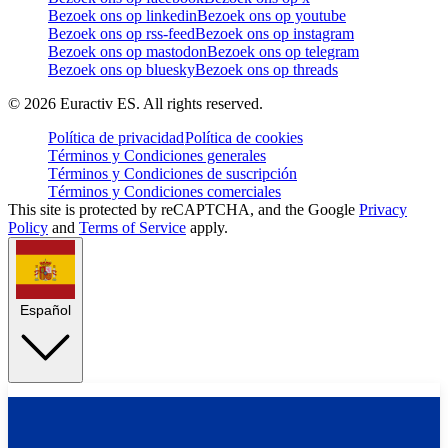
Bezoek ons op linkedin
Bezoek ons op youtube
Bezoek ons op rss-feed
Bezoek ons op instagram
Bezoek ons op mastodon
Bezoek ons op telegram
Bezoek ons op bluesky
Bezoek ons op threads
©
2026
Euractiv ES. All rights reserved.
Política de privacidad
Política de cookies
Términos y Condiciones generales
Términos y Condiciones de suscripción
Términos y Condiciones comerciales
This site is protected by reCAPTCHA, and the Google
Privacy
Policy
and
Terms of Service
apply.
Español