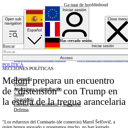
Ga naar de hoofdinhoud
Iniciar sesión
Open sub
Close menu
English
navigation
Español
Français
Has cerrado sesión.
Buscar
Iniciar sesión
Modo oscuro
Deutsch
Acceso
Rapporteur
Economía
Política
Newsletters
Eventos
Trabajo
POLÍTICA
SECCIONES POLÍTICAS
Meloni prepara un encuentro
Economía
Política
de "distensión" con Trump en
Agricultura y alimentación
Salud
la estela de la tregua arancelaria
Tecnología
Energía, medio ambiente y transporte
Defensa
"Los esfuerzos del Comisario (de comercio) Maroš Šefčovič, a
quien hemos apoyado y respetamos mucho, no han logrado