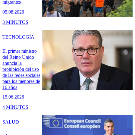
migrantes
05.08.2026
3 MINUTOS
TECNOLOGÍA
El primer ministro
del Reino Unido
anuncia la
prohibición del uso
de las redes sociales
para los menores de
16 años
15.06.2026
4 MINUTOS
SALUD