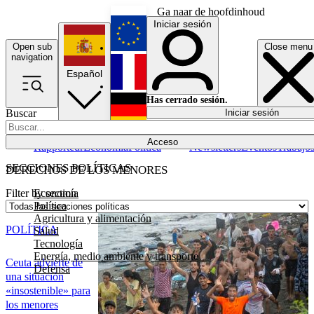
Ga naar de hoofdinhoud
Iniciar sesión
Open sub
Close menu
English
navigation
Español
Français
Has cerrado sesión.
Buscar
Iniciar sesión
Modo oscuro
Deutsch
Acceso
Rapporteur
Economía
Política
Newsletters
Eventos
Trabajo
SECCIONES POLÍTICAS
DERECHOS DE LOS MENORES
Economía
Filter by section
Política
Agricultura y alimentación
POLÍTICA
Salud
Tecnología
Energía, medio ambiente y transporte
Ceuta advierte de
Defensa
una situación
«insostenible» para
los menores