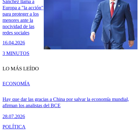
Sánchez llama a
Europa a "la acción"
para proteger a los
menores ante la
nocividad de las
redes sociales
16.04.2026
3 MINUTOS
LO MÁS LEÍDO
ECONOMÍA
Hay que dar las gracias a China por salvar la economía mundial,
afirman los analistas del BCE
28.07.2026
POLÍTICA