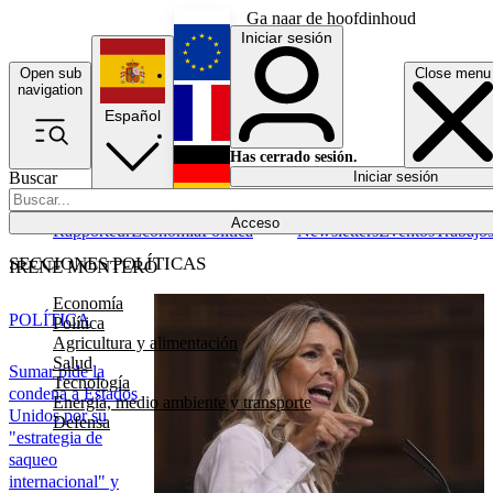
Ga naar de hoofdinhoud
Iniciar sesión
Open sub
Close menu
English
navigation
Español
Français
Has cerrado sesión.
Buscar
Iniciar sesión
Modo oscuro
Deutsch
Acceso
Rapporteur
Economía
Política
Newsletters
Eventos
Trabajo
SECCIONES POLÍTICAS
IRENE MONTERO
Economía
POLÍTICA
Política
Agricultura y alimentación
Salud
Sumar pide la
Tecnología
condena a Estados
Energía, medio ambiente y transporte
Unidos por su
Defensa
"estrategia de
saqueo
internacional" y