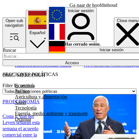
Ga naar de hoofdinhoud
Iniciar sesión
Open sub
Close menu
English
navigation
Español
Français
Has cerrado sesión.
Buscar
Iniciar sesión
Modo oscuro
Deutsch
Acceso
Rapporteur
Economía
Política
Newsletters
Eventos
Trabajo
SECCIONES POLÍTICAS
OMC. MERCOSUR
Economía
Filter by section
Política
Agricultura y alimentación
PRO
ECONOMÍA
Salud
Tecnología
Energía, medio ambiente y transporte
Costa y Von der
Defensa
Leyen sellarán esta
semana el acuerdo
comercial entre la