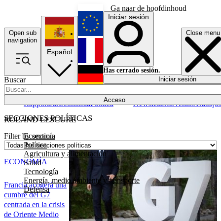
Ga naar de hoofdinhoud
Iniciar sesión
Open sub
Close menu
English
navigation
Español
Français
Has cerrado sesión.
Buscar
Iniciar sesión
Modo oscuro
Deutsch
Acceso
Rapporteur
Economía
Política
Newsletters
Eventos
Trabajo
SECCIONES POLÍTICAS
ROLAND LESCURE
Economía
Filter by section
Política
Agricultura y alimentación
ECONOMÍA
Salud
Tecnología
Energía, medio ambiente y transporte
Francia acogerá una
Defensa
cumbre del G7
centrada en la crisis
de Oriente Medio