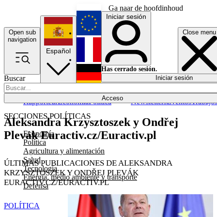
Ga naar de hoofdinhoud
Iniciar sesión
Open sub
Close menu
English
navigation
Español
Français
Has cerrado sesión.
Buscar
Iniciar sesión
Modo oscuro
Deutsch
Acceso
Rapporteur
Economía
Política
Newsletters
Eventos
Trabajo
SECCIONES POLÍTICAS
Aleksandra Krzysztoszek y Ondřej
Plevák Euractiv.cz/Euractiv.pl
Economía
Política
Agricultura y alimentación
Salud
ÚLTIMAS PUBLICACIONES DE ALEKSANDRA
Tecnología
KRZYSZTOSZEK Y ONDŘEJ PLEVÁK
Energía, medio ambiente y transporte
EURACTIV.CZ/EURACTIV.PL
Defensa
POLÍTICA