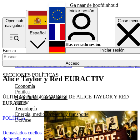
Ga naar de hoofdinhoud
Iniciar sesión
Open sub
Close menu
English
navigation
Español
Français
Has cerrado sesión.
Buscar
Iniciar sesión
Modo oscuro
Deutsch
Acceso
Rapporteur
Economía
Política
Newsletters
Eventos
Trabajo
SECCIONES POLÍTICAS
Alice Taylor y Red EURACTIV
Economía
Política
ÚLTIMAS PUBLICACIONES DE ALICE TAYLOR Y RED
Agricultura y alimentación
EURACTIV
Salud
Tecnología
Energía, medio ambiente y transporte
POLÍTICA
Defensa
Demasiados cuellos
de botella para