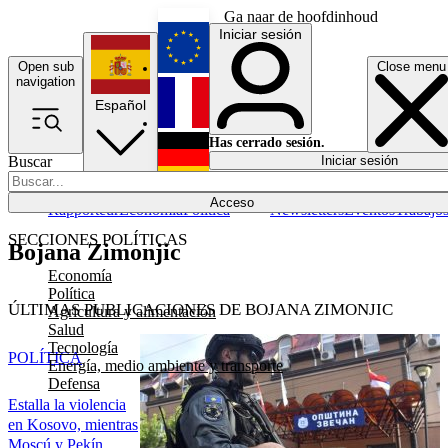
Ga naar de hoofdinhoud
Iniciar sesión
Open sub
Close menu
English
navigation
Español
Français
Has cerrado sesión.
Buscar
Iniciar sesión
Modo oscuro
Deutsch
Acceso
Rapporteur
Economía
Política
Newsletters
Eventos
Trabajo
SECCIONES POLÍTICAS
Bojana Zimonjic
Economía
Política
ÚLTIMAS PUBLICACIONES DE BOJANA ZIMONJIC
Agricultura y alimentación
Salud
Tecnología
POLÍTICA
Energía, medio ambiente y transporte
Defensa
Estalla la violencia
en Kosovo, mientras
Moscú y Pekín