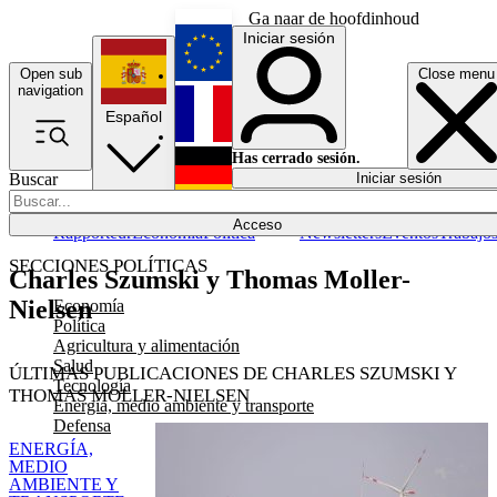
Ga naar de hoofdinhoud
Iniciar sesión
Open sub
Close menu
English
navigation
Español
Français
Has cerrado sesión.
Buscar
Iniciar sesión
Modo oscuro
Deutsch
Acceso
Rapporteur
Economía
Política
Newsletters
Eventos
Trabajo
SECCIONES POLÍTICAS
Charles Szumski y Thomas Moller-
Nielsen
Economía
Política
Agricultura y alimentación
Salud
ÚLTIMAS PUBLICACIONES DE CHARLES SZUMSKI Y
Tecnología
THOMAS MOLLER-NIELSEN
Energía, medio ambiente y transporte
Defensa
ENERGÍA,
MEDIO
AMBIENTE Y