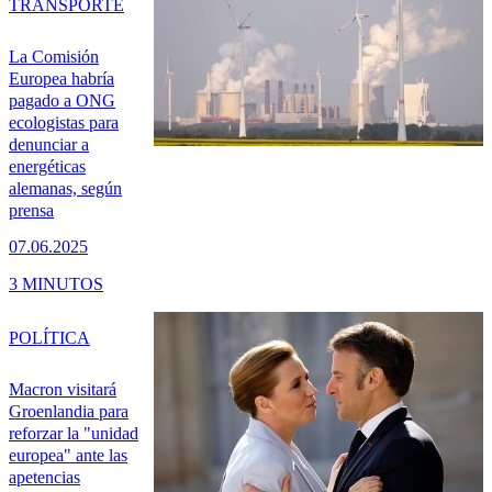
TRANSPORTE
La Comisión
Europea habría
pagado a ONG
ecologistas para
denunciar a
energéticas
alemanas, según
prensa
07.06.2025
3 MINUTOS
POLÍTICA
Macron visitará
Groenlandia para
reforzar la "unidad
europea" ante las
apetencias