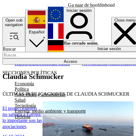
Ga naar de hoofdinhoud
Iniciar sesión
Open sub
Close menu
English
navigation
Español
Français
Has cerrado sesión.
Buscar
Iniciar sesión
Modo oscuro
Deutsch
Acceso
Rapporteur
Economía
Política
Newsletters
Eventos
Trabajo
SECCIONES POLÍTICAS
Claudia Schmucker
Economía
Política
ÚLTIMAS PUBLICACIONES DE CLAUDIA SCHMUCKER
Agricultura y alimentación
Salud
Tecnología
El proteccionismo
Energía, medio ambiente y transporte
no salvará a Europa:
Defensa
lo importante son las
asociaciones