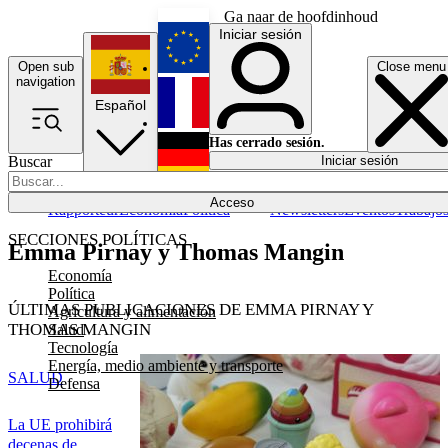
Ga naar de hoofdinhoud
Iniciar sesión
Open sub
Close menu
English
navigation
Español
Français
Has cerrado sesión.
Buscar
Iniciar sesión
Modo oscuro
Deutsch
Acceso
Rapporteur
Economía
Política
Newsletters
Eventos
Trabajo
SECCIONES POLÍTICAS
Emma Pirnay y Thomas Mangin
Economía
Política
ÚLTIMAS PUBLICACIONES DE EMMA PIRNAY Y
Agricultura y alimentación
THOMAS MANGIN
Salud
Tecnología
Energía, medio ambiente y transporte
SALUD
Defensa
La UE prohibirá
decenas de