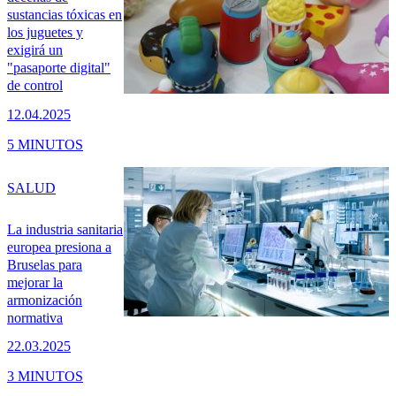
sustancias tóxicas en
los juguetes y
exigirá un
"pasaporte digital"
de control
12.04.2025
5 MINUTOS
SALUD
La industria sanitaria
europea presiona a
Bruselas para
mejorar la
armonización
normativa
22.03.2025
3 MINUTOS