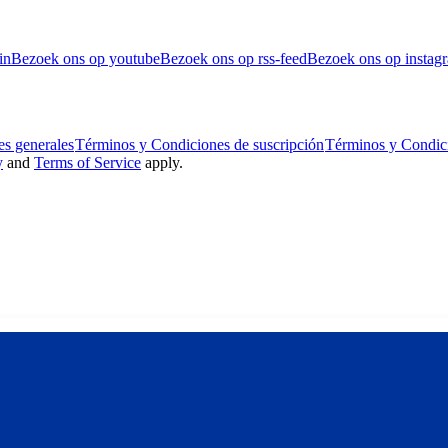
in
Bezoek ons op youtube
Bezoek ons op rss-feed
Bezoek ons op instag
s generales
Términos y Condiciones de suscripción
Términos y Condic
y
and
Terms of Service
apply.