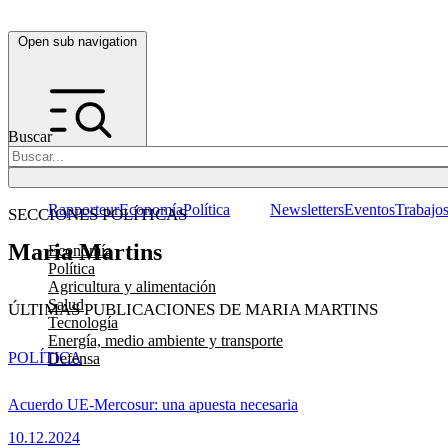
Open sub navigation
Buscar
Rapporteur
Economía
Política
Newsletters
Eventos
Trabajo
SECCIONES POLÍTICAS
Maria Martins
Economía
Política
Agricultura y alimentación
Salud
ÚLTIMAS PUBLICACIONES DE MARIA MARTINS
Tecnología
Energía, medio ambiente y transporte
POLÍTICA
Defensa
Acuerdo UE-Mercosur: una apuesta necesaria
10.12.2024