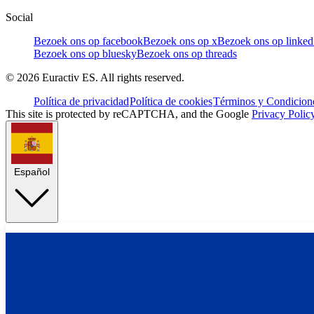
Social
Bezoek ons op facebook
Bezoek ons op x
Bezoek ons op linked
Bezoek ons op bluesky
Bezoek ons op threads
©
2026
Euractiv ES. All rights reserved.
Política de privacidad
Política de cookies
Términos y Condicione
This site is protected by reCAPTCHA, and the Google
Privacy Polic
Español