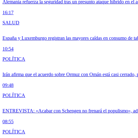
Alemania refuerza la seguridad tras un presunto ataque híbrido en el 
16:17
SALUD
España y Luxemburgo registran las mayores caídas en consumo de ta
10:54
POLÍTICA
Irán afirma que el acuerdo sobre Ormuz con Omán está casi cerrado,
09:48
POLÍTICA
ENTREVISTA: «Acabar con Schengen no frenará el populismo», ad
08:55
POLÍTICA