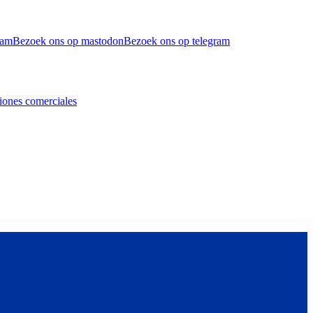
ram
Bezoek ons op mastodon
Bezoek ons op telegram
iones comerciales