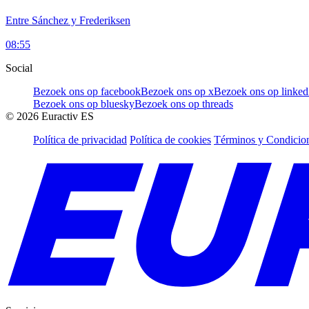
Entre Sánchez y Frederiksen
08:55
Social
Bezoek ons op facebook
Bezoek ons op x
Bezoek ons op linked
Bezoek ons op bluesky
Bezoek ons op threads
©
2026
Euractiv ES
Política de privacidad
Política de cookies
Términos y Condicion