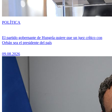
POLÍTICA
El partido gobernante de Hungría quiere que un juez crítico con
Orbán sea el presidente del país
09.08.2026