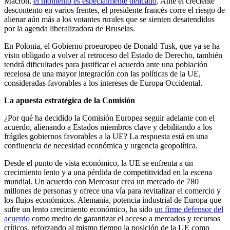
Macron,
el momento es especialmente delicado
. Ante el creciente
descontento en varios frentes, el presidente francés corre el riesgo de
alienar aún más a los votantes rurales que se sienten desatendidos
por la agenda liberalizadora de Bruselas.
En Polonia, el Gobierno proeuropeo de Donald Tusk, que ya se ha
visto obligado a volver al retroceso del Estado de Derecho, también
tendrá dificultades para justificar el acuerdo ante una población
recelosa de una mayor integración con las políticas de la UE,
consideradas favorables a los intereses de Europa Occidental.
La apuesta estratégica de la Comisión
¿Por qué ha decidido la Comisión Europea seguir adelante con el
acuerdo, alienando a Estados miembros clave y debilitando a los
frágiles gobiernos favorables a la UE? La respuesta está en una
confluencia de necesidad económica y urgencia geopolítica.
Desde el punto de vista económico, la UE se enfrenta a un
crecimiento lento y a una pérdida de competitividad en la escena
mundial. Un acuerdo con Mercosur crea un mercado de 780
millones de personas y ofrece una vía para revitalizar el comercio y
los flujos económicos. Alemania, potencia industrial de Europa que
sufre un lento crecimiento económico, ha sido
un firme defensor del
acuerdo
como medio de garantizar el acceso a mercados y recursos
críticos, reforzando al mismo tiempo la posición de la UE como