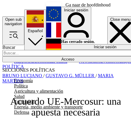
Ga naar de hoofdinhoud
Iniciar sesión
Open sub
Close menu
English
navigation
Español
Français
Has cerrado sesión.
Buscar
Iniciar sesión
Modo oscuro
Deutsch
Acceso
Rapporteur
Economía
Política
Newsletters
Eventos
Trabajo
POLÍTICA
SECCIONES POLÍTICAS
BRUNO LUCIANO
/
GUSTAVO G. MÜLLER
/
MARIA
Economía
MARTINS
Política
Agricultura y alimentación
Salud
Acuerdo UE-Mercosur: una
Tecnología
Energía, medio ambiente y transporte
apuesta necesaria
Defensa