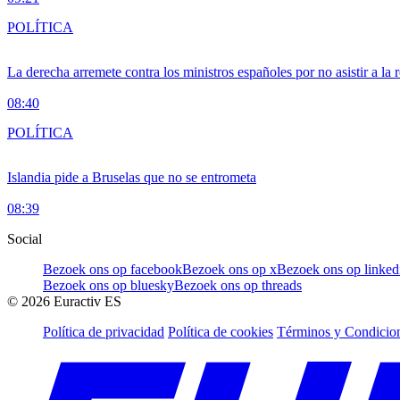
POLÍTICA
La derecha arremete contra los ministros españoles por no asistir a la
08:40
POLÍTICA
Islandia pide a Bruselas que no se entrometa
08:39
Social
Bezoek ons op facebook
Bezoek ons op x
Bezoek ons op linked
Bezoek ons op bluesky
Bezoek ons op threads
©
2026
Euractiv ES
Política de privacidad
Política de cookies
Términos y Condicion