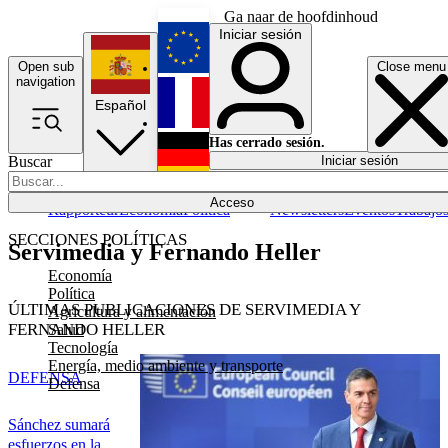
Ga naar de hoofdinhoud
Iniciar sesión
Open sub
Close menu
English
navigation
Español
Français
Has cerrado sesión.
Buscar
Iniciar sesión
Modo oscuro
Deutsch
Acceso
Rapporteur
Economía
Política
Newsletters
Eventos
Trabajo
SECCIONES POLÍTICAS
Servimedia y Fernando Heller
Economía
Política
ÚLTIMAS PUBLICACIONES DE SERVIMEDIA Y
Agricultura y alimentación
FERNANDO HELLER
Salud
Tecnología
Energía, medio ambiente y transporte
DEFENSA
Defensa
Sánchez sumará
esfuerzos en la