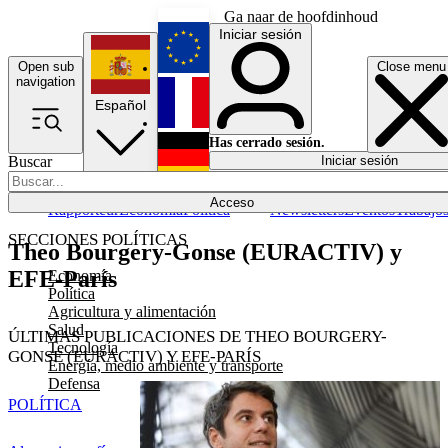
Ga naar de hoofdinhoud
Iniciar sesión
Open sub
Close menu
English
navigation
Español
Français
Has cerrado sesión.
Buscar
Iniciar sesión
Modo oscuro
Deutsch
Acceso
Rapporteur
Economía
Política
Newsletters
Eventos
Trabajo
SECCIONES POLÍTICAS
Theo Bourgery-Gonse (EURACTIV) y
EFE-París
Economía
Política
Agricultura y alimentación
Salud
ÚLTIMAS PUBLICACIONES DE THEO BOURGERY-
Tecnología
GONSE (EURACTIV) Y EFE-PARÍS
Energía, medio ambiente y transporte
Defensa
POLÍTICA