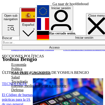
Ga naar de hoofdinhoud
Iniciar sesión
Open sub
Close menu
English
navigation
Español
Français
Has cerrado sesión.
Buscar
Iniciar sesión
Modo oscuro
Deutsch
Acceso
Rapporteur
Economía
Política
Newsletters
Eventos
Trabajo
SECCIONES POLÍTICAS
Yoshua Bengio
Economía
Política
ÚLTIMAS PUBLICACIONES DE YOSHUA BENGIO
Agricultura y alimentación
Salud
Tecnología
TECNOLOGÍA
Energía, medio ambiente y transporte
Defensa
El Código de buenas
prácticas para la IA
de uso general