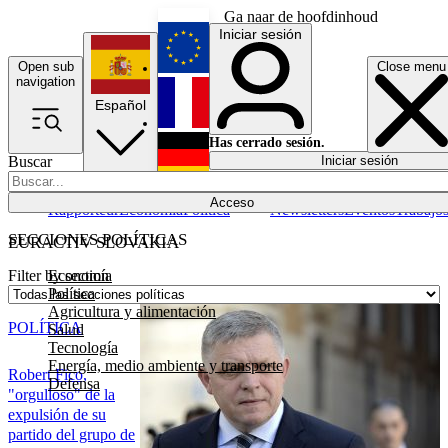
Ga naar de hoofdinhoud
Iniciar sesión
Open sub
Close menu
English
navigation
Español
Français
Has cerrado sesión.
Buscar
Iniciar sesión
Modo oscuro
Deutsch
Acceso
Rapporteur
Economía
Política
Newsletters
Eventos
Trabajo
SECCIONES POLÍTICAS
EURACTIV SLOVAKIA
Economía
Filter by section
Política
Agricultura y alimentación
POLÍTICA
Salud
Tecnología
Energía, medio ambiente y transporte
Robert Fico,
Defensa
"orgulloso" de la
expulsión de su
partido del grupo de