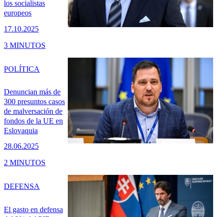
los socialistas
europeos
17.10.2025
3 MINUTOS
POLÍTICA
Denuncian más de
300 presuntos casos
de malversación de
fondos de la UE en
Eslovaquia
28.06.2025
2 MINUTOS
DEFENSA
El gasto en defensa