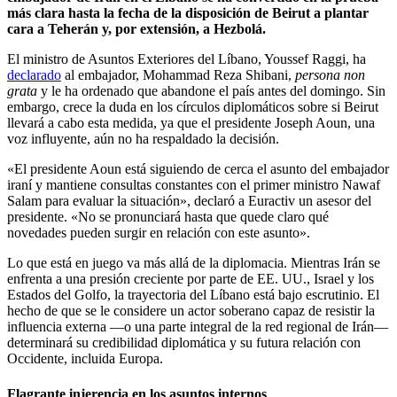
más clara hasta la fecha de la disposición de Beirut a plantar
cara a Teherán y, por extensión, a Hezbolá.
El ministro de Asuntos Exteriores del Líbano, Youssef Raggi, ha
declarado
al embajador, Mohammad Reza Shibani,
persona non
grata
y le ha ordenado que abandone el país antes del domingo. Sin
embargo, crece la duda en los círculos diplomáticos sobre si Beirut
llevará a cabo esta medida, ya que el presidente Joseph Aoun, una
voz influyente, aún no ha respaldado la decisión.
«El presidente Aoun está siguiendo de cerca el asunto del embajador
iraní y mantiene consultas constantes con el primer ministro Nawaf
Salam para evaluar la situación», declaró a Euractiv un asesor del
presidente. «No se pronunciará hasta que quede claro qué
novedades pueden surgir en relación con este asunto».
Lo que está en juego va más allá de la diplomacia. Mientras Irán se
enfrenta a una presión creciente por parte de EE. UU., Israel y los
Estados del Golfo, la trayectoria del Líbano está bajo escrutinio. El
hecho de que se le considere un actor soberano capaz de resistir la
influencia externa —o una parte integral de la red regional de Irán—
determinará su credibilidad diplomática y su futura relación con
Occidente, incluida Europa.
Flagrante injerencia en los asuntos internos