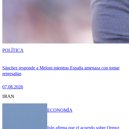
POLÍTICA
Sánchez responde a Meloni mientras España amenaza con tomar
represalias
07.08.2026
IRAN
ECONOMÍA
Irán afirma que el acuerdo sobre Ormuz