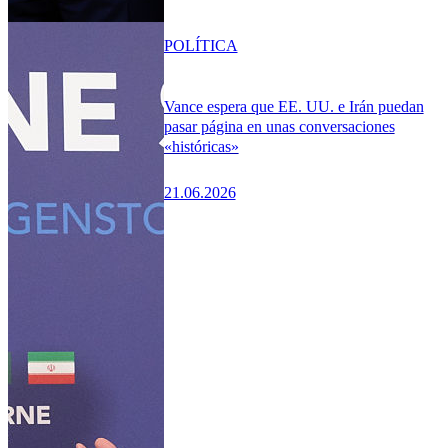
POLÍTICA
Vance espera que EE. UU. e Irán puedan
pasar página en unas conversaciones
«históricas»
21.06.2026