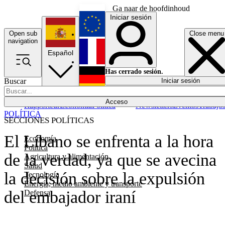
Ga naar de hoofdinhoud
Iniciar sesión
Open sub
Close menu
English
navigation
Español
Français
Has cerrado sesión.
Buscar
Iniciar sesión
Modo oscuro
Deutsch
Acceso
Rapporteur
Economía
Política
Newsletters
Eventos
Trabajo
POLÍTICA
SECCIONES POLÍTICAS
El Líbano se enfrenta a la hora
Economía
Política
de la verdad, ya que se avecina
Agricultura y alimentación
Salud
la decisión sobre la expulsión
Tecnología
Energía, medio ambiente y transporte
del embajador iraní
Defensa