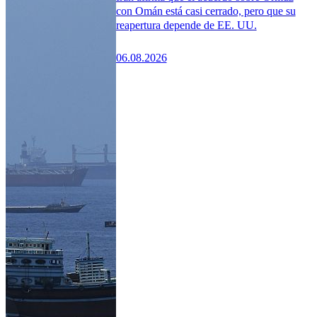
con Omán está casi cerrado, pero que su
reapertura depende de EE. UU.
06.08.2026