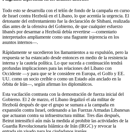
Todo esto se desarrolla con el telón de fondo de la campaña en curso
de Israel contra Hezbolá en el Líbano, lo que acentúa la urgencia. El
detonante del enfrentamiento fue la declaración de Shibani, realizada
días antes de la ofensiva del Gobierno, de que cualquier esfuerzo
libanés por desarmar a Hezbolá debía revertirse —comentario
interpretados ampliamente como una flagrante injerencia en los
asuntos internos—.
Rápidamente se sucedieron los llamamientos a su expulsión, pero la
respuesta se ha estancado desde entonces en medio de la resistencia
interna y la cautela política. Lo que suceda a continuación tendrá
profundas implicaciones para las relaciones del Líbano con
Occidente —y para que se le considere en Europa, el Golfo y EE.
UU. como un socio creíble o como un Estado aún anclado en la
órbita de Irán—, según afirman los diplomáticos.
Esta vacilación contrasta con la demostración de fuerza inicial del
Gobierno. El 2 de marzo, el Líbano ilegalizó el ala militar de
Hezbolá después de que el grupo se sumara a la campaña en
expansión contra Israel, ordenando a las Fuerzas Armadas Libanesas
que actuaran contra su infraestructura militar. Tres días después,
Beirut intensificó aún más la medida al prohibir las actividades de la
Guardia Revolucionaria Islámica de Irán (IRGC) y revocar la
entrada sin visado para los ciudadanos iraníes.