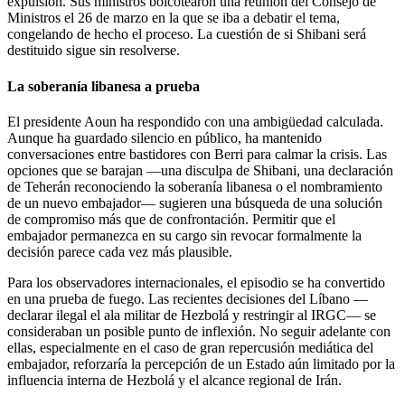
expulsión. Sus ministros boicotearon una reunión del Consejo de
Ministros el 26 de marzo en la que se iba a debatir el tema,
congelando de hecho el proceso. La cuestión de si Shibani será
destituido sigue sin resolverse.
La soberanía libanesa a prueba
El presidente Aoun ha respondido con una ambigüedad calculada.
Aunque ha guardado silencio en público, ha mantenido
conversaciones entre bastidores con Berri para calmar la crisis. Las
opciones que se barajan —una disculpa de Shibani, una declaración
de Teherán reconociendo la soberanía libanesa o el nombramiento
de un nuevo embajador— sugieren una búsqueda de una solución
de compromiso más que de confrontación. Permitir que el
embajador permanezca en su cargo sin revocar formalmente la
decisión parece cada vez más plausible.
Para los observadores internacionales, el episodio se ha convertido
en una prueba de fuego. Las recientes decisiones del Líbano —
declarar ilegal el ala militar de Hezbolá y restringir al IRGC— se
consideraban un posible punto de inflexión. No seguir adelante con
ellas, especialmente en el caso de gran repercusión mediática del
embajador, reforzaría la percepción de un Estado aún limitado por la
influencia interna de Hezbolá y el alcance regional de Irán.