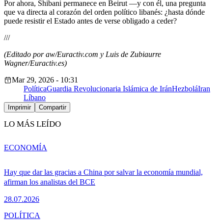
Por ahora, Shibani permanece en Beirut —y con él, una pregunta
que va directa al corazón del orden político libanés: ¿hasta dónde
puede resistir el Estado antes de verse obligado a ceder?
///
(Editado por aw/Euractiv.com y Luis de Zubiaurre
Wagner/Euractiv.es)
Mar 29, 2026 - 10:31
Política
Guardia Revolucionaria Islámica de Irán
Hezbolá
Iran
Líbano
Imprimir
Compartir
LO MÁS LEÍDO
ECONOMÍA
Hay que dar las gracias a China por salvar la economía mundial,
afirman los analistas del BCE
28.07.2026
POLÍTICA