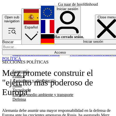
Ga naar de hoofdinhoud
Iniciar sesión
Open sub
Close menu
English
navigation
Español
Français
Has cerrado sesión.
Buscar
Iniciar sesión
Modo oscuro
Deutsch
Acceso
Rapporteur
Economía
Política
Newsletters
Eventos
Trabajo
POLÍTICA
SECCIONES POLÍTICAS
Merz promete construir el
Economía
Política
"ejército más poderoso de
Agricultura y alimentación
Salud
Europa"
Tecnología
Energía, medio ambiente y transporte
Defensa
Alemania debe asumir una mayor responsabilidad en la defensa de
Europa ante las crecientes amenazas de Rusia, ha asegurado Merz