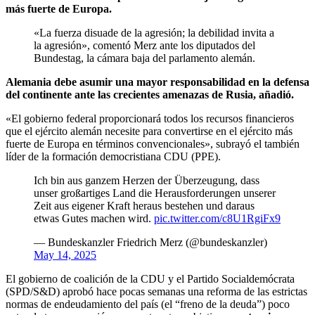
más fuerte de Europa.
«La fuerza disuade de la agresión; la debilidad invita a
la agresión», comentó Merz ante los diputados del
Bundestag, la cámara baja del parlamento alemán.
Alemania debe asumir una mayor responsabilidad en la defensa
del continente ante las crecientes amenazas de Rusia, añadió.
«El gobierno federal proporcionará todos los recursos financieros
que el ejército alemán necesite para convertirse en el ejército más
fuerte de Europa en términos convencionales», subrayó el también
líder de la formación democristiana CDU (PPE).
Ich bin aus ganzem Herzen der Überzeugung, dass
unser großartiges Land die Herausforderungen unserer
Zeit aus eigener Kraft heraus bestehen und daraus
etwas Gutes machen wird.
pic.twitter.com/c8U1RgiFx9
— Bundeskanzler Friedrich Merz (@bundeskanzler)
May 14, 2025
El gobierno de coalición de la CDU y el Partido Socialdemócrata
(SPD/S&D) aprobó hace pocas semanas una reforma de las estrictas
normas de endeudamiento del país (el “freno de la deuda”) poco