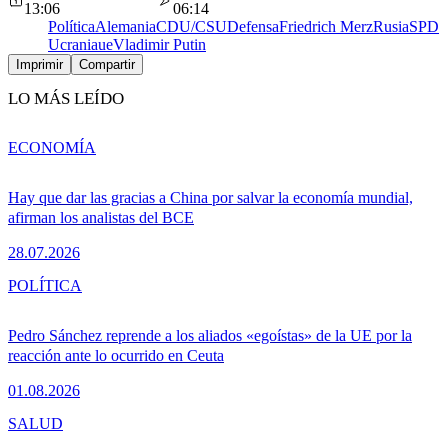
13:06
06:14
Política
Alemania
CDU/CSU
Defensa
Friedrich Merz
Rusia
SPD
Ucrania
ue
Vladimir Putin
Imprimir
Compartir
LO MÁS LEÍDO
ECONOMÍA
Hay que dar las gracias a China por salvar la economía mundial,
afirman los analistas del BCE
28.07.2026
POLÍTICA
Pedro Sánchez reprende a los aliados «egoístas» de la UE por la
reacción ante lo ocurrido en Ceuta
01.08.2026
SALUD