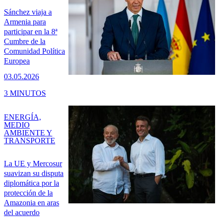
Sánchez viaja a
Armenia para
participar en la 8ª
Cumbre de la
Comunidad Política
Europea
03.05.2026
3 MINUTOS
ENERGÍA,
MEDIO
AMBIENTE Y
TRANSPORTE
La UE y Mercosur
suavizan su disputa
diplomática por la
protección de la
Amazonia en aras
del acuerdo