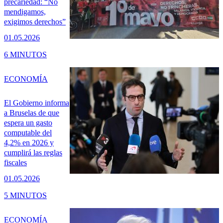
precariedad: “No
mendigamos,
exigimos derechos”
01.05.2026
6 MINUTOS
ECONOMÍA
El Gobierno informa
a Bruselas de que
espera un gasto
computable del
4,2% en 2026 y
cumplirá las reglas
fiscales
01.05.2026
5 MINUTOS
ECONOMÍA