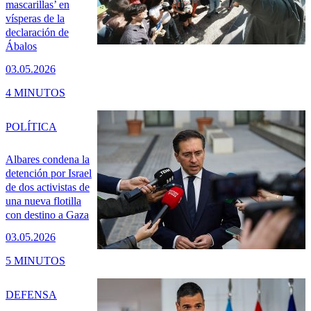
mascarillas’ en
vísperas de la
declaración de
Ábalos
03.05.2026
4 MINUTOS
POLÍTICA
Albares condena la
detención por Israel
de dos activistas de
una nueva flotilla
con destino a Gaza
03.05.2026
5 MINUTOS
DEFENSA