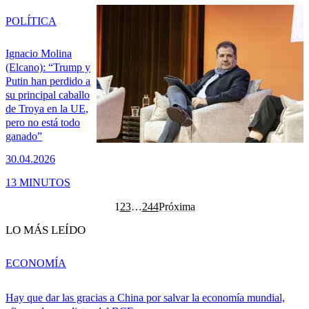
POLÍTICA
Ignacio Molina
(Elcano): “Trump y
Putin han perdido a
su principal caballo
de Troya en la UE,
pero no está todo
ganado”
30.04.2026
13 MINUTOS
1
2
3
…
244
Próxima
LO MÁS LEÍDO
ECONOMÍA
Hay que dar las gracias a China por salvar la economía mundial,