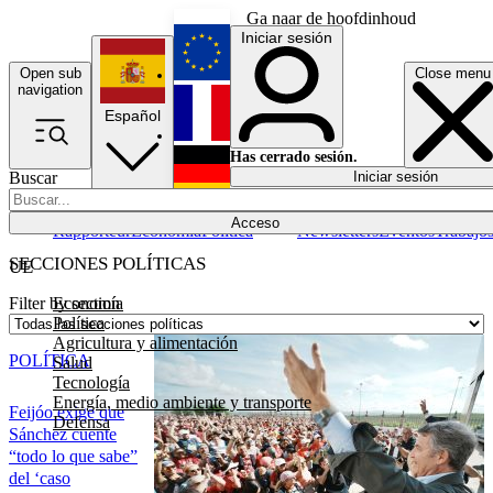
Ga naar de hoofdinhoud
Iniciar sesión
Open sub
Close menu
English
navigation
Español
Français
Has cerrado sesión.
Buscar
Iniciar sesión
Modo oscuro
Deutsch
Acceso
Rapporteur
Economía
Política
Newsletters
Eventos
Trabajo
SECCIONES POLÍTICAS
UE
Economía
Filter by section
Política
Agricultura y alimentación
POLÍTICA
Salud
Tecnología
Energía, medio ambiente y transporte
Feijóo exige que
Defensa
Sánchez cuente
“todo lo que sabe”
del ‘caso