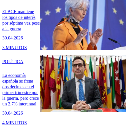
El BCE mantiene
los tipos de interés
por séptima vez pese
a la guerra
30.04.2026
3 MINUTOS
POLÍTICA
La economía
española se frena
dos décimas en el
primer trimestre por
la guerra, pero crece
un 2,7% interanual
30.04.2026
4 MINUTOS