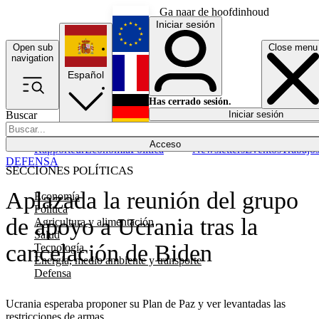
Ga naar de hoofdinhoud
Iniciar sesión
Open sub
Close menu
English
navigation
Español
Français
Has cerrado sesión.
Buscar
Iniciar sesión
Modo oscuro
Deutsch
Acceso
Rapporteur
Economía
Política
Newsletters
Eventos
Trabajo
DEFENSA
SECCIONES POLÍTICAS
Aplazada la reunión del grupo
Economía
Política
de apoyo a Ucrania tras la
Agricultura y alimentación
Salud
cancelación de Biden
Tecnología
Energía, medio ambiente y transporte
Defensa
Ucrania esperaba proponer su Plan de Paz y ver levantadas las
restricciones de armas