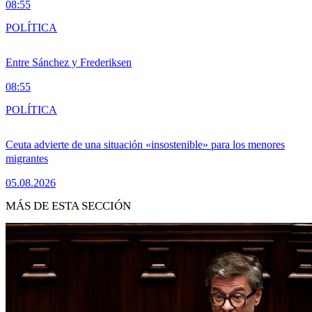
08:55
POLÍTICA
Entre Sánchez y Frederiksen
08:55
POLÍTICA
Ceuta advierte de una situación «insostenible» para los menores
migrantes
05.08.2026
MÁS DE ESTA SECCIÓN