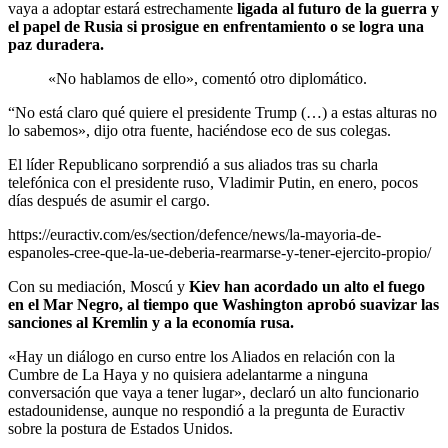
vaya a adoptar estará estrechamente
ligada al futuro de la guerra y
el papel de Rusia si prosigue en enfrentamiento o se logra una
paz duradera.
«No hablamos de ello», comentó otro diplomático.
“No está claro qué quiere el presidente Trump (…) a estas alturas no
lo sabemos», dijo otra fuente, haciéndose eco de sus colegas.
El líder Republicano sorprendió a sus aliados tras su charla
telefónica con el presidente ruso, Vladimir Putin, en enero, pocos
días después de asumir el cargo.
https://euractiv.com/es/section/defence/news/la-mayoria-de-
espanoles-cree-que-la-ue-deberia-rearmarse-y-tener-ejercito-propio/
Con su mediación, Moscú y
Kiev han acordado un alto el fuego
en el Mar Negro, al tiempo que Washington aprobó suavizar las
sanciones al Kremlin y a la economía rusa.
«Hay un diálogo en curso entre los Aliados en relación con la
Cumbre de La Haya y no quisiera adelantarme a ninguna
conversación que vaya a tener lugar», declaró un alto funcionario
estadounidense, aunque no respondió a la pregunta de Euractiv
sobre la postura de Estados Unidos.