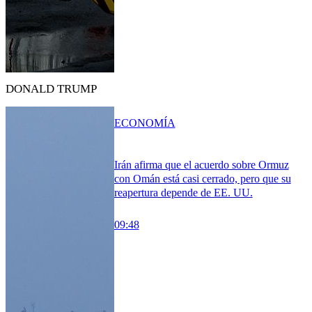
DONALD TRUMP
ECONOMÍA
Irán afirma que el acuerdo sobre Ormuz
con Omán está casi cerrado, pero que su
reapertura depende de EE. UU.
09:48