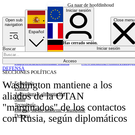
Ga naar de hoofdinhoud
Iniciar sesión
Open sub
Close menu
English
navigation
Español
Français
Has cerrado sesión.
Buscar
Iniciar sesión
Modo oscuro
Deutsch
Acceso
Rapporteur
Economía
Política
Newsletters
Eventos
Trabajo
DEFENSA
SECCIONES POLÍTICAS
Washington mantiene a los
Economía
Política
aliados de la OTAN
Agricultura y alimentación
Salud
"marginados" de los contactos
Tecnología
Energía, medio ambiente y transporte
con Rusia, según diplomáticos
Defensa