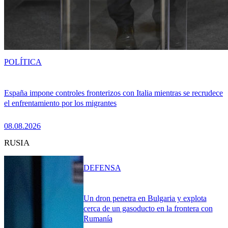
POLÍTICA
España impone controles fronterizos con Italia mientras se recrudece
el enfrentamiento por los migrantes
08.08.2026
RUSIA
DEFENSA
Un dron penetra en Bulgaria y explota
cerca de un gasoducto en la frontera con
Rumanía