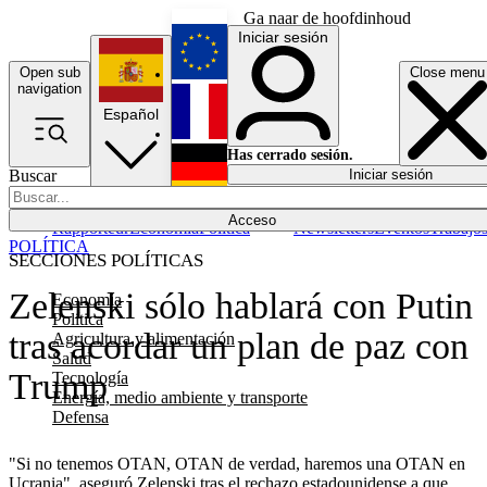
Ga naar de hoofdinhoud
Iniciar sesión
Open sub
Close menu
English
navigation
Español
Français
Has cerrado sesión.
Buscar
Iniciar sesión
Modo oscuro
Deutsch
Acceso
Rapporteur
Economía
Política
Newsletters
Eventos
Trabajo
POLÍTICA
SECCIONES POLÍTICAS
Zelenski sólo hablará con Putin
Economía
Política
tras acordar un plan de paz con
Agricultura y alimentación
Salud
Trump
Tecnología
Energía, medio ambiente y transporte
Defensa
"Si no tenemos OTAN, OTAN de verdad, haremos una OTAN en
Ucrania", aseguró Zelenski tras el rechazo estadounidense a que