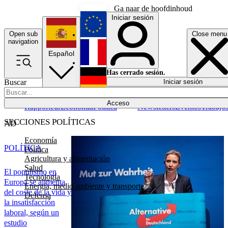
Ga naar de hoofdinhoud
Iniciar sesión
Open sub
Close menu
English
navigation
Español
Français
Has cerrado sesión.
Buscar
Iniciar sesión
Modo oscuro
Deutsch
Acceso
Rapporteur
Economía
Política
Newsletters
Eventos
Trabajo
SECCIONES POLÍTICAS
AD
Economía
POLÍTICA
Política
Agricultura y alimentación
Salud
El populismo en
Tecnología
Europa se alimenta
Energía, medio ambiente y transporte
del coste de la vida y
Defensa
la insatisfacción
laboral, según un
estudio