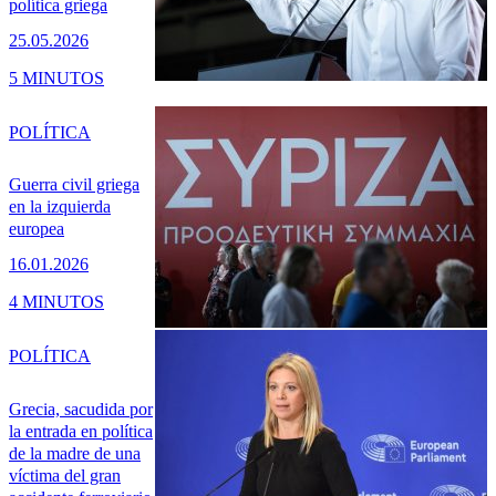
política griega
25.05.2026
5 MINUTOS
POLÍTICA
Guerra civil griega
en la izquierda
europea
16.01.2026
4 MINUTOS
POLÍTICA
Grecia, sacudida por
la entrada en política
de la madre de una
víctima del gran