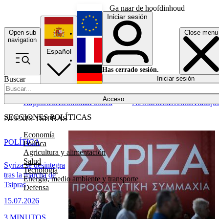
Ga naar de hoofdinhoud
Iniciar sesión
Open sub
Close menu
English
navigation
Español
Français
Has cerrado sesión.
Buscar
Iniciar sesión
Modo oscuro
Deutsch
Acceso
Rapporteur
Economía
Política
Newsletters
Eventos
Trabajo
SECCIONES POLÍTICAS
ALEXIS TSIPRAS
Economía
POLÍTICA
Política
Agricultura y alimentación
Salud
Syriza se desintegra
Tecnología
tras la marcha de
Energía, medio ambiente y transporte
Tsipras
Defensa
15.07.2026
3 MINUTOS