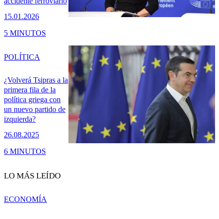
accidente ferroviario
15.01.2026
5 MINUTOS
POLÍTICA
¿Volverá Tsipras a la
primera fila de la
política griega con
un nuevo partido de
izquierda?
26.08.2025
6 MINUTOS
LO MÁS LEÍDO
ECONOMÍA