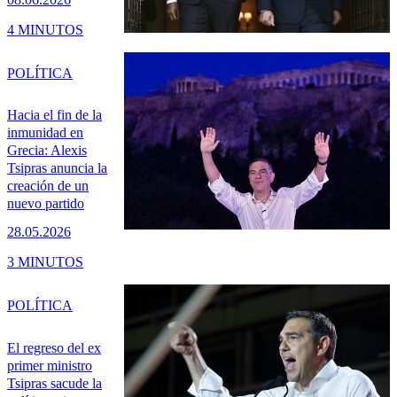
4 MINUTOS
POLÍTICA
Hacia el fin de la
inmunidad en
Grecia: Alexis
Tsipras anuncia la
creación de un
nuevo partido
28.05.2026
3 MINUTOS
POLÍTICA
El regreso del ex
primer ministro
Tsipras sacude la