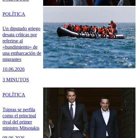
POLÍTICA
Un diputado griego
desata críticas por
referirse al
«hundimiento» de
una embarcación de
migrantes
10.06.2026
3 MINUTOS
POLÍTICA
Tsipras se perfila
como el principal
rival del primer
ministro Mitsotakis
08.06.2026