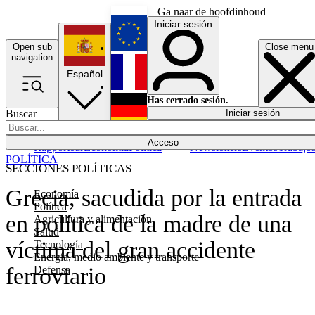
Ga naar de hoofdinhoud
Iniciar sesión
Open sub
Close menu
English
navigation
Español
Français
Has cerrado sesión.
Buscar
Iniciar sesión
Modo oscuro
Deutsch
Acceso
Rapporteur
Economía
Política
Newsletters
Eventos
Trabajo
POLÍTICA
SECCIONES POLÍTICAS
Grecia, sacudida por la entrada
Economía
Política
en política de la madre de una
Agricultura y alimentación
Salud
víctima del gran accidente
Tecnología
Energía, medio ambiente y transporte
ferroviario
Defensa