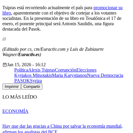
Tsipras está recorriendo actualmente el país para
promocionar su
libro
, aparentemente con el objetivo de cortejar a los votantes
socialistas. En la presentación de su libro en Tesalónica el 17 de
enero, el ponente principal será Antonis Saulidis, una figura
destacada del Pasok.
///
(Editado por cs, cm/Euractiv.com y Luis de Zubiaurre
Wagner/
Euractiv.es
)
Jan 15, 2026 - 16:12
Política
Alexis Tsipras
Corrupción
Elecciones
Kyriakos Mitsotakis
Maria Karystianou
Nueva Democracia
PASOK
Syriza
Imprimir
Compartir
LO MÁS LEÍDO
ECONOMÍA
Hay que dar las gracias a China por salvar la economía mundial,
afirman los analistas del BCE