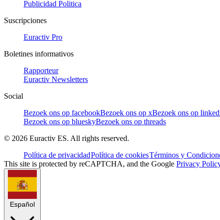
Publicidad Politica
Suscripciones
Euractiv Pro
Boletines informativos
Rapporteur
Euractiv Newsletters
Social
Bezoek ons op facebook
Bezoek ons op x
Bezoek ons op linked
Bezoek ons op bluesky
Bezoek ons op threads
©
2026
Euractiv ES. All rights reserved.
Política de privacidad
Política de cookies
Términos y Condicione
This site is protected by reCAPTCHA, and the Google
Privacy Polic
Español