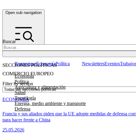
Open sub navigation
Buscar
Rapporteur
Economía
Política
Newsletters
Eventos
Trabajo
SECCIONES POLÍTICAS
COMERCIO EUROPEO
Economía
Política
Filter by section
Agricultura y alimentación
Salud
Tecnología
ECONOMÍA
Energía, medio ambiente y transporte
Defensa
Francia y sus aliados piden que la UE adopte medidas de defensa com
para hacer frente a China
25.05.2026