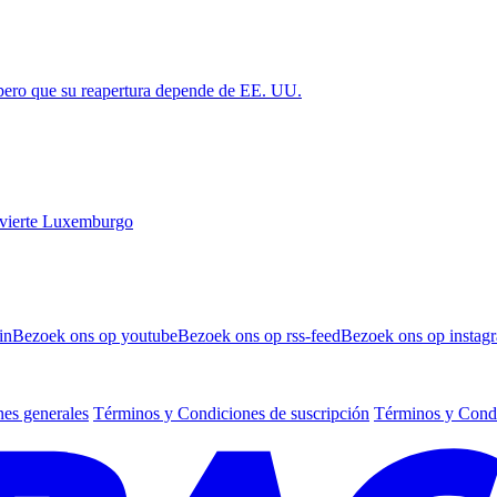
 pero que su reapertura depende de EE. UU.
vierte Luxemburgo
in
Bezoek ons op youtube
Bezoek ons op rss-feed
Bezoek ons op instag
es generales
Términos y Condiciones de suscripción
Términos y Condi