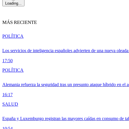
Loading...
MÁS RECIENTE
POLÍTICA
Los servicios de inteligencia españoles advierten de una nueva olead
17:50
POLÍTICA
Alemania refuerza la seguridad tras un presunto ataque híbrido en el 
16:17
SALUD
España y Luxemburgo registran las mayores caídas en consumo de ta
10:54