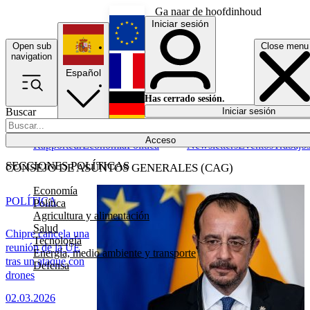
Ga naar de hoofdinhoud
Iniciar sesión
Open sub
Close menu
English
navigation
Español
Français
Has cerrado sesión.
Buscar
Iniciar sesión
Modo oscuro
Deutsch
Acceso
Rapporteur
Economía
Política
Newsletters
Eventos
Trabajo
SECCIONES POLÍTICAS
CONSEJO DE ASUNTOS GENERALES (CAG)
Economía
POLÍTICA
Política
Agricultura y alimentación
Salud
Chipre cancela una
Tecnología
reunión de la UE
Energía, medio ambiente y transporte
tras un ataque con
Defensa
drones
02.03.2026