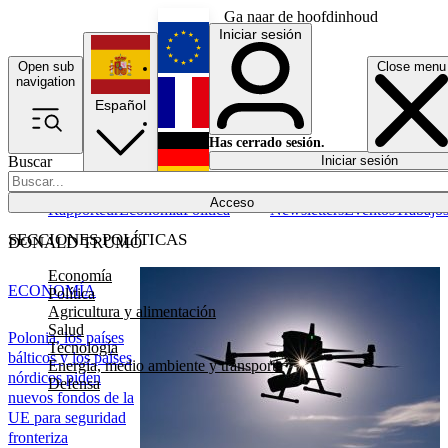
Ga naar de hoofdinhoud
Iniciar sesión
Open sub
Close menu
English
navigation
Español
Français
Has cerrado sesión.
Buscar
Iniciar sesión
Modo oscuro
Deutsch
Acceso
Rapporteur
Economía
Política
Newsletters
Eventos
Trabajo
SECCIONES POLÍTICAS
DONALD TRUMO
Economía
ECONOMÍA
Política
Agricultura y alimentación
Salud
Polonia, los países
Tecnología
bálticos y los países
Energía, medio ambiente y transporte
nórdicos piden
Defensa
nuevos fondos de la
UE para seguridad
fronteriza