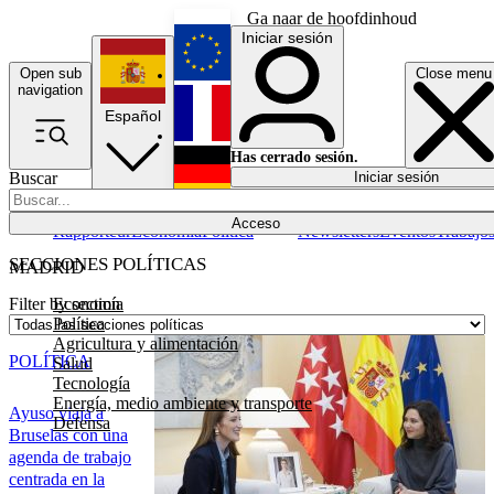
Ga naar de hoofdinhoud
Iniciar sesión
Open sub
Close menu
English
navigation
Español
Français
Has cerrado sesión.
Buscar
Iniciar sesión
Modo oscuro
Deutsch
Acceso
Rapporteur
Economía
Política
Newsletters
Eventos
Trabajo
SECCIONES POLÍTICAS
MADRID
Economía
Filter by section
Política
Agricultura y alimentación
POLÍTICA
Salud
Tecnología
Energía, medio ambiente y transporte
Ayuso viaja a
Defensa
Bruselas con una
agenda de trabajo
centrada en la