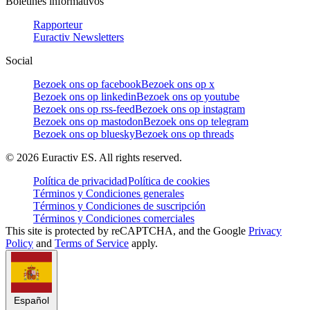
Boletines informativos
Rapporteur
Euractiv Newsletters
Social
Bezoek ons op facebook
Bezoek ons op x
Bezoek ons op linkedin
Bezoek ons op youtube
Bezoek ons op rss-feed
Bezoek ons op instagram
Bezoek ons op mastodon
Bezoek ons op telegram
Bezoek ons op bluesky
Bezoek ons op threads
©
2026
Euractiv ES. All rights reserved.
Política de privacidad
Política de cookies
Términos y Condiciones generales
Términos y Condiciones de suscripción
Términos y Condiciones comerciales
This site is protected by reCAPTCHA, and the Google
Privacy
Policy
and
Terms of Service
apply.
Español