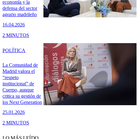
economía y la
defensa del sector
agrario madrileño
16.04.2026
2 MINUTOS
POLÍTICA
La Comunidad de
Madrid valora el
“respeto
institucional” de
Cuerpo, aunque
critica su gestión de
los Next Generation
25.01.2026
2 MINUTOS
LO MÁS LEÍDO