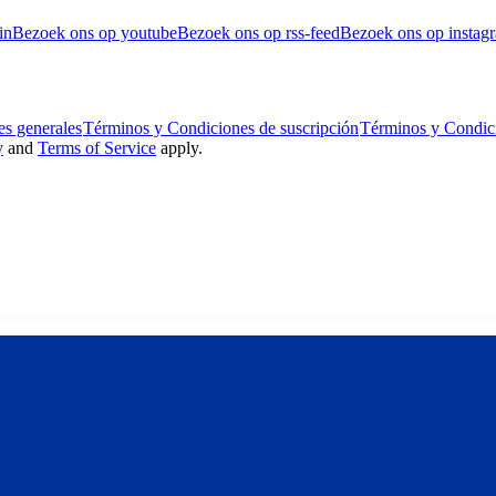
in
Bezoek ons op youtube
Bezoek ons op rss-feed
Bezoek ons op instag
s generales
Términos y Condiciones de suscripción
Términos y Condic
y
and
Terms of Service
apply.