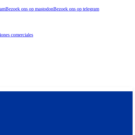
ram
Bezoek ons op mastodon
Bezoek ons op telegram
iones comerciales