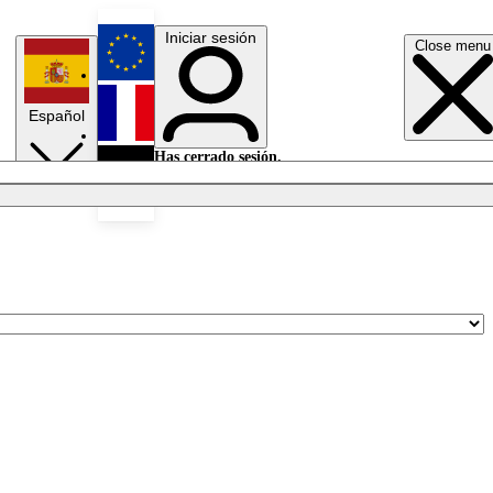
Iniciar sesión
Close menu
English
Español
Français
Has cerrado sesión.
Iniciar sesión
Modo oscuro
Deutsch