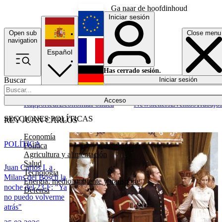
Ga naar de hoofdinhoud
Iniciar sesión
Open sub
Close menu
English
navigation
Español
Français
Has cerrado sesión.
Buscar
Iniciar sesión
Modo oscuro
Deutsch
Acceso
Rapporteur
Economía
Política
Newsletters
Eventos
Trabajo
SECCIONES POLÍTICAS
REY JUAN CARLOS
Economía
POLÍTICA
Política
Agricultura y alimentación
Salud
Juan Carlos I, a
Tecnología
Milans del Bosch la
Energía, medio ambiente y transporte
noche del 23-F: "Ya
Defensa
no puedo volverme
atrás"