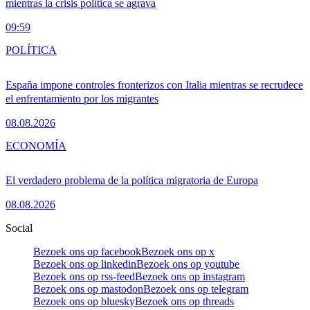
mientras la crisis política se agrava
09:59
POLÍTICA
España impone controles fronterizos con Italia mientras se recrudece
el enfrentamiento por los migrantes
08.08.2026
ECONOMÍA
El verdadero problema de la política migratoria de Europa
08.08.2026
Social
Bezoek ons op facebook
Bezoek ons op x
Bezoek ons op linkedin
Bezoek ons op youtube
Bezoek ons op rss-feed
Bezoek ons op instagram
Bezoek ons op mastodon
Bezoek ons op telegram
Bezoek ons op bluesky
Bezoek ons op threads