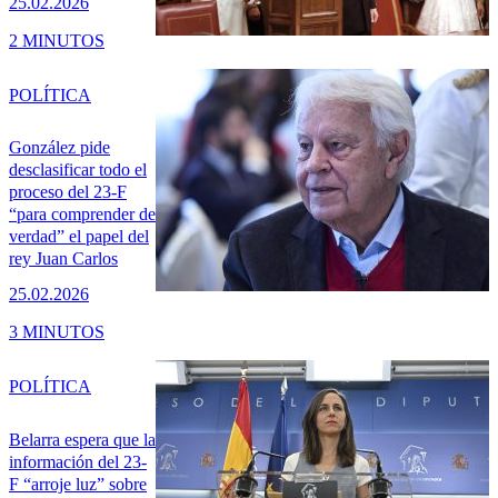
25.02.2026
2 MINUTOS
POLÍTICA
González pide
desclasificar todo el
proceso del 23-F
“para comprender de
verdad” el papel del
rey Juan Carlos
25.02.2026
3 MINUTOS
POLÍTICA
Belarra espera que la
información del 23-
F “arroje luz” sobre