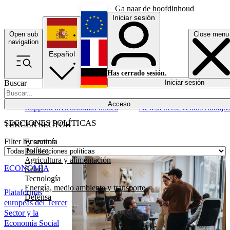
Ga naar de hoofdinhoud
Iniciar sesión
Open sub
Close menu
English
navigation
Español
Français
Has cerrado sesión.
Buscar
Iniciar sesión
Modo oscuro
Deutsch
Acceso
Rapporteur
Economía
Política
Newsletters
Eventos
Trabajo
SECCIONES POLÍTICAS
TERCER SECTOR
Economía
Filter by section
Política
Agricultura y alimentación
ECONOMÍA
Salud
Tecnología
Energía, medio ambiente y transporte
Plataformas
Defensa
europeas del Tercer
Sector y la
Economía Social