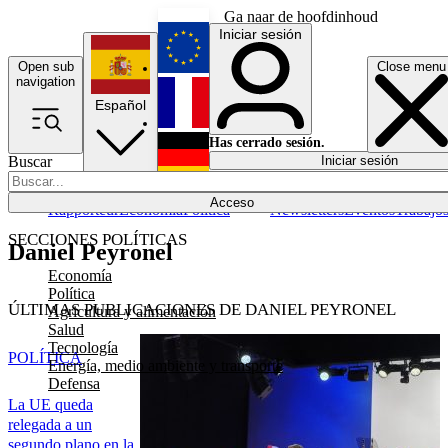
Ga naar de hoofdinhoud
Iniciar sesión
Open sub
Close menu
English
navigation
Español
Français
Has cerrado sesión.
Buscar
Iniciar sesión
Modo oscuro
Deutsch
Acceso
Rapporteur
Economía
Política
Newsletters
Eventos
Trabajo
SECCIONES POLÍTICAS
Daniel Peyronel
Economía
Política
ÚLTIMAS PUBLICACIONES DE DANIEL PEYRONEL
Agricultura y alimentación
Salud
Tecnología
POLÍTICA
Energía, medio ambiente y transporte
Defensa
La UE queda
relegada a un
segundo plano en la