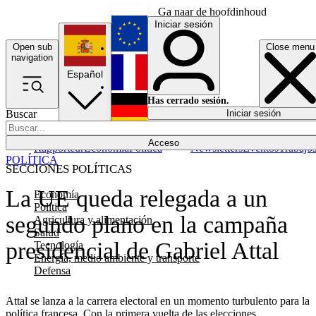
Ga naar de hoofdinhoud
Iniciar sesión
Open sub
Close menu
English
navigation
Español
Français
Has cerrado sesión.
Buscar
Iniciar sesión
Modo oscuro
Deutsch
Acceso
Rapporteur
Economía
Política
Newsletters
Eventos
Trabajo
POLÍTICA
SECCIONES POLÍTICAS
La UE queda relegada a un
Economía
Política
segundo plano en la campaña
Agricultura y alimentación
Salud
presidencial de Gabriel Attal
Tecnología
Energía, medio ambiente y transporte
Defensa
Attal se lanza a la carrera electoral en un momento turbulento para la
política francesa. Con la primera vuelta de las elecciones