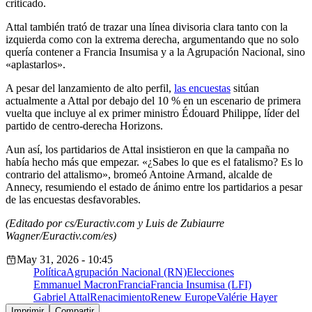
criticado.
Attal también trató de trazar una línea divisoria clara tanto con la
izquierda como con la extrema derecha, argumentando que no solo
quería contener a Francia Insumisa y a la Agrupación Nacional, sino
«aplastarlos».
A pesar del lanzamiento de alto perfil,
las encuestas
sitúan
actualmente a Attal por debajo del 10 % en un escenario de primera
vuelta que incluye al ex primer ministro Édouard Philippe, líder del
partido de centro-derecha Horizons.
Aun así, los partidarios de Attal insistieron en que la campaña no
había hecho más que empezar. «¿Sabes lo que es el fatalismo? Es lo
contrario del attalismo», bromeó Antoine Armand, alcalde de
Annecy, resumiendo el estado de ánimo entre los partidarios a pesar
de las encuestas desfavorables.
(Editado por cs/Euractiv.com y Luis de Zubiaurre
Wagner/Euractiv.com/es)
May 31, 2026 - 10:45
Política
Agrupación Nacional (RN)
Elecciones
Emmanuel Macron
Francia
Francia Insumisa (LFI)
Gabriel Attal
Renacimiento
Renew Europe
Valérie Hayer
Imprimir
Compartir