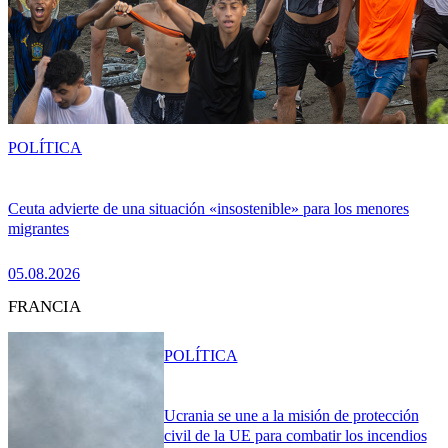
POLÍTICA
Ceuta advierte de una situación «insostenible» para los menores
migrantes
05.08.2026
FRANCIA
POLÍTICA
Ucrania se une a la misión de protección
civil de la UE para combatir los incendios