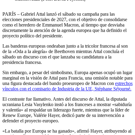
PARÍS – Gabriel Attal lanzó el sábado su campaña para las
elecciones presidenciales de 2027, con el objetivo de consolidarse
como el heredero de Emmanuel Macron, al tiempo que desviaba
discretamente la atención de la agenda europea que ha definido el
proyecto político del presidente.
Las banderas europeas ondeaban junto a la tricolor francesa al son
de la
«
Oda a la alegría
»
de Beethoven mientras Attal concluía el
sábado un discurso con el que lanzaba su candidatura a la
presidencia francesa.
Sin embargo, a pesar del simbolismo, Europa apenas ocupó un lugar
marginal en la visión de Attal para Francia, una omisión notable para
una figura destacada del bando proeuropeo de Macron con
estrechos
vínculos con el comisario de Industria de la UE, Stéphane Séjourné.
El contraste fue llamativo. Antes del discurso de Attal, la diputada
ucraniana Lesia Vasylenko instó a los franceses a mostrar «sabiduría
y valentía» al respaldar un liderazgo fuerte, mientras que la líder de
Renew Europe, Valérie Hayer, dedicó parte de su intervención a
defender el proyecto europeo.
«La batalla por Europa se ha ganado», afirmó Hayer, atribuyendo al