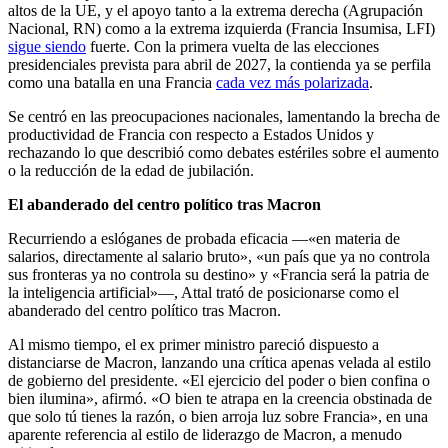
altos de la UE, y el apoyo tanto a la extrema derecha (Agrupación
Nacional, RN) como a la extrema izquierda (Francia Insumisa, LFI)
sigue siendo
fuerte. Con la primera vuelta de las elecciones
presidenciales prevista para abril de 2027, la contienda ya se perfila
como una batalla en una Francia
cada vez más polarizada
.
Se centró en las preocupaciones nacionales, lamentando la brecha de
productividad de Francia con respecto a Estados Unidos y
rechazando lo que describió como debates estériles sobre el aumento
o la reducción de la edad de jubilación.
El abanderado del centro político tras Macron
Recurriendo a eslóganes de probada eficacia —«en materia de
salarios, directamente al salario bruto», «un país que ya no controla
sus fronteras ya no controla su destino» y «Francia será la patria de
la inteligencia artificial»—, Attal trató de posicionarse como el
abanderado del centro político tras Macron.
Al mismo tiempo, el ex primer ministro pareció dispuesto a
distanciarse de Macron, lanzando una crítica apenas velada al estilo
de gobierno del presidente. «El ejercicio del poder o bien confina o
bien ilumina», afirmó. «O bien te atrapa en la creencia obstinada de
que solo tú tienes la razón, o bien arroja luz sobre Francia», en una
aparente referencia al estilo de liderazgo de Macron, a menudo