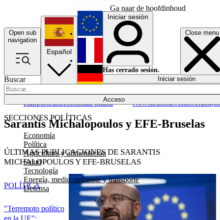
Ga naar de hoofdinhoud
Iniciar sesión
Open sub
Close menu
English
navigation
Español
Français
Has cerrado sesión.
Buscar
Iniciar sesión
Modo oscuro
Deutsch
Acceso
Rapporteur
Economía
Política
Newsletters
Eventos
Trabajo
SECCIONES POLÍTICAS
Sarantis Michalopoulos y EFE-Bruselas
Economía
Política
ÚLTIMAS PUBLICACIONES DE SARANTIS
Agricultura y alimentación
MICHALOPOULOS Y EFE-BRUSELAS
Salud
Tecnología
Energía, medio ambiente y transporte
POLÍTICA
Defensa
"Terremoto político
en la UE":