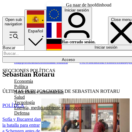
Ga naar de hoofdinhoud
Iniciar sesión
Open sub
Close menu
English
navigation
Español
Français
Has cerrado sesión.
Buscar
Iniciar sesión
Modo oscuro
Deutsch
Acceso
Rapporteur
Economía
Política
Newsletters
Eventos
Trabajo
SECCIONES POLÍTICAS
Sebastian Rotaru
Economía
Política
ÚLTIMAS PUBLICACIONES DE SEBASTIAN ROTARU
Agricultura y alimentación
Salud
Tecnología
POLÍTICA
Energía, medio ambiente y transporte
Defensa
Sofía y Bucarest dan
la batalla para entrar
a Schengen antes de