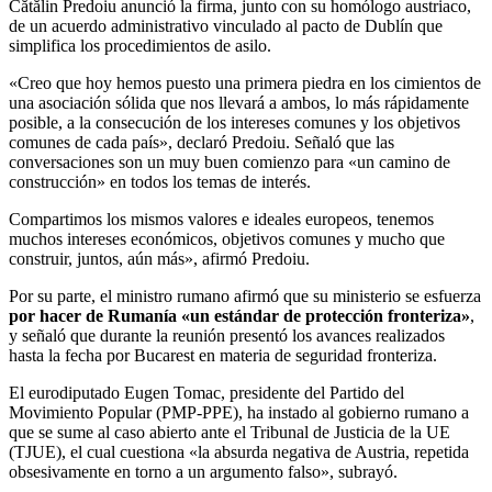
Cătălin Predoiu anunció la firma, junto con su homólogo austriaco,
de un acuerdo administrativo vinculado al pacto de Dublín que
simplifica los procedimientos de asilo.
«Creo que hoy hemos puesto una primera piedra en los cimientos de
una asociación sólida que nos llevará a ambos, lo más rápidamente
posible, a la consecución de los intereses comunes y los objetivos
comunes de cada país», declaró Predoiu. Señaló que las
conversaciones son un muy buen comienzo para «un camino de
construcción» en todos los temas de interés.
Compartimos los mismos valores e ideales europeos, tenemos
muchos intereses económicos, objetivos comunes y mucho que
construir, juntos, aún más», afirmó Predoiu.
Por su parte, el ministro rumano afirmó que su ministerio se esfuerza
por hacer de Rumanía «un estándar de protección fronteriza»
,
y señaló que durante la reunión presentó los avances realizados
hasta la fecha por Bucarest en materia de seguridad fronteriza.
El eurodiputado Eugen Tomac, presidente del Partido del
Movimiento Popular (PMP-PPE), ha instado al gobierno rumano a
que se sume al caso abierto ante el Tribunal de Justicia de la UE
(TJUE), el cual cuestiona «la absurda negativa de Austria, repetida
obsesivamente en torno a un argumento falso», subrayó.