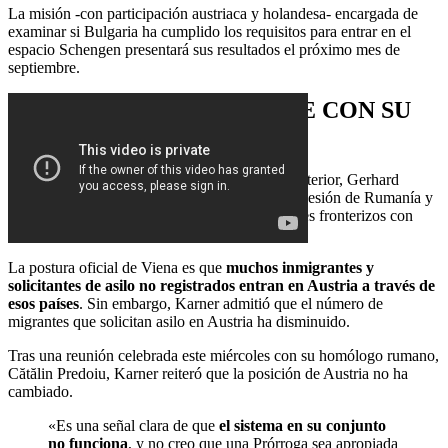
La misión -con participación austriaca y holandesa- encargada de
examinar si Bulgaria ha cumplido los requisitos para entrar en el
espacio Schengen presentará sus resultados el próximo mes de
septiembre.
VIENA SIGUE INFLEXIBLE CON SU
VETO
A principios de mes, el ministro austriaco del Interior, Gerhard
Karner, pidió que se mantuviera el veto a la adhesión de Rumanía y
Bulgaria a Schengen para mantener los controles fronterizos con
esos países.
La postura oficial de Viena es que
muchos inmigrantes y
solicitantes de asilo no registrados entran en Austria a través de
esos países
. Sin embargo, Karner admitió que el número de
migrantes que solicitan asilo en Austria ha disminuido.
Tras una reunión celebrada este miércoles con su homólogo rumano,
Cătălin Predoiu, Karner reiteró que la posición de Austria no ha
cambiado.
«Es una señal clara de que
el sistema en su conjunto
no funciona
, y no creo que una Prórroga sea apropiada