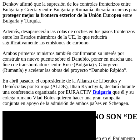
Denkov afirmó que la supresión de los controles fronterizos entre
Bulgaria y Grecia y entre Bulgaria y Rumanía liberaría recursos para
proteger mejor la frontera exterior de la Unión Europea
entre
Bulgaria y Turquía.
Además, desaparecerán las colas de coches en los pasos fronterizos
entre los Estados miembros de la UE, lo que reducirá
significativamente las emisiones de carbono.
Ambos primeros ministros también confirmaron su interés por
construir un nuevo puente sobre el Danubio, poner en marcha una
línea de transbordadores entre Ruse (Bulgaria) y Giurgevo
(Rumanía) y acelerar las obras del proyecto “Danubio Rápido”.
En abril pasado, el copresidente de la Alianza de Liberales y
Demócratas por Europa (ALDE), Ilhan Kyuchyuk, declaró durante
una conferencia organizada por EURACTIV
Bulgaria
que él y su
colega rumano Vlad Botos quieren hacer una gran campaña
conjunta en apoyo de la admisión de ambos países en Schengen.
BÚLGAROS Y RUMANOS NO SON “DE
SEGUNDA” EN LA UE
El mes pasado, durante un debate sobre Schengen en el Parlamento