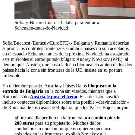
Sofia-y-Bucarest-dan-la-batalla-para-entrar-a-
Schengen-antes-de-Navidad
Sofía/Bucarest (Euractiv/EuroEFE).- Bulgaria y Rumanía deberían
suprimir los controles fronterizos si ambos países no son aceptados
en el espacio Schengen antes de la próxima Navidad, ha asegurado
este miércoles el eurodiputado búlgaro Andrey Novakov (PPE), al
tiempo que Austria, que hasta la fecha bloquea el camino de los dos
países hacia la zona sin fronteras de la UE, insiste en su postura
inflexible.
En diciembre pasado, Austria y Países Bajos
bloquearon la
entrada de Bulgaria
en la zona sin visados, mientras que a
Rumanía sólo
Austria le puso el freno
. Esta decisión suscitó
incluso contactos diplomáticos sobre una posible «desvinculación»
de Rumanía de los casos de Bulgaria, que los Países Bajos apoyan.
«Por cada día perdido en la frontera,
un camión pierde
200 euros
para su propietario. Muchos de los
conductores renuncian porque no quieren quedarse
colgados en las fronteras», explicó Novakov a la