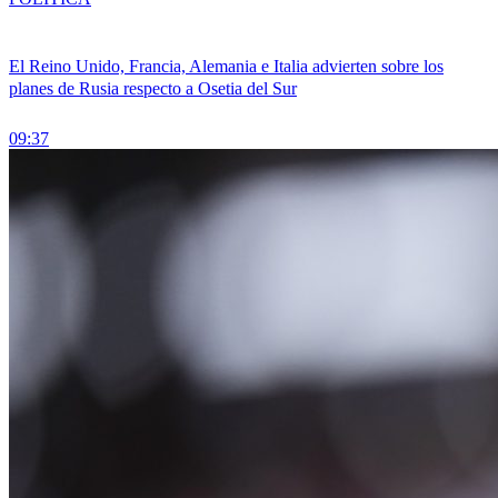
El Reino Unido, Francia, Alemania e Italia advierten sobre los
planes de Rusia respecto a Osetia del Sur
09:37