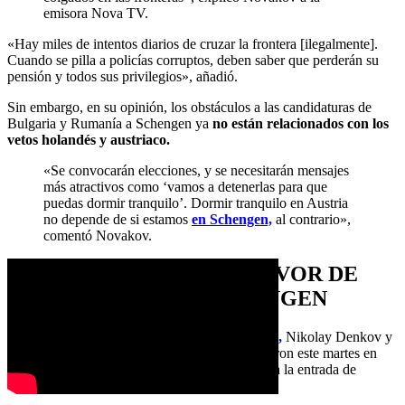
emisora Nova TV.
«Hay miles de intentos diarios de cruzar la frontera [ilegalmente].
Cuando se pilla a policías corruptos, deben saber que perderán su
pensión y todos sus privilegios», añadió.
Sin embargo, en su opinión, los obstáculos a las candidaturas de
Bulgaria y Rumanía a Schengen ya
no están relacionados con los
vetos holandés y austriaco.
«Se convocarán elecciones, y se necesitarán mensajes
más atractivos como ‘vamos a detenerlas para que
puedas dormir tranquilo’. Dormir tranquilo en Austria
no depende de si estamos
en Schengen,
al contrario»,
comentó Novakov.
CAMPAÑA EUROPEA A FAVOR DE
AMBOS PAÍSES EN SCHENGEN
Los primeros ministros de Bulgaria y
Rumanía,
Nikolay Denkov y
Ion-Marcel Ciolacu, respectivamente, se reunieron este martes en
Atenas para debatir
una estrategia común
para la entrada de
Bulgaria y Rumanía en el espacio Schengen.