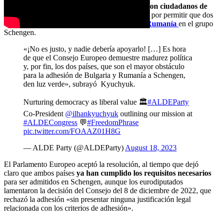
Europeo, afirmó que
búlgaros y rumanos no son ciudadanos de
segunda en la UE
. Criticó al Consejo Europeo por permitir que dos
países
bloquearan la entrada de Bulgaria y Rumanía
en el grupo
Schengen.
«¡No es justo, y nadie debería apoyarlo! […] Es hora
de que el Consejo Europeo demuestre madurez política
y, por fin, los dos países, que son el mayor obstáculo
para la adhesión de Bulgaria y Rumanía a Schengen,
den luz verde», subrayó Kyuchyuk.
Nurturing democracy as liberal value 🏛️
#ALDEParty
Co-President
@ilhankyuchyuk
outlining our mission at
#ALDECongress
💬
#FreedomPhrase
pic.twitter.com/FOAAZ01H8G
— ALDE Party (@ALDEParty)
August 18, 2023
El Parlamento Europeo aceptó la resolución, al tiempo que dejó
claro que ambos países
ya han cumplido los requisitos necesarios
para ser admitidos en Schengen, aunque los eurodiputados
lamentaron la decisión del Consejo del 8 de diciembre de 2022, que
rechazó la adhesión «sin presentar ninguna justificación legal
relacionada con los criterios de adhesión».