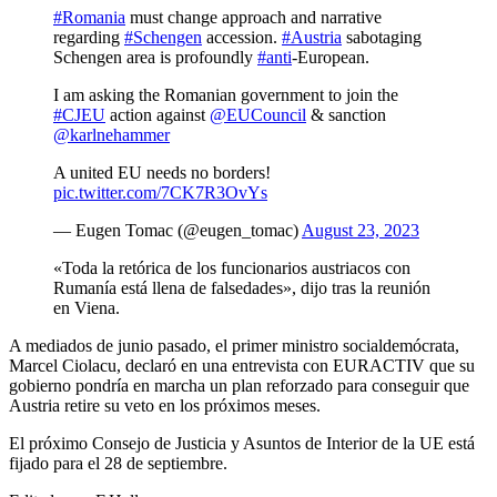
#Romania
must change approach and narrative
regarding
#Schengen
accession.
#Austria
sabotaging
Schengen area is profoundly
#anti
-European.
I am asking the Romanian government to join the
#CJEU
action against
@EUCouncil
& sanction
@karlnehammer
A united EU needs no borders!
pic.twitter.com/7CK7R3OvYs
— Eugen Tomac (@eugen_tomac)
August 23, 2023
«Toda la retórica de los funcionarios austriacos con
Rumanía está llena de falsedades», dijo tras la reunión
en Viena.
A mediados de junio pasado, el primer ministro socialdemócrata,
Marcel Ciolacu, declaró en una entrevista con EURACTIV que su
gobierno pondría en marcha un plan reforzado para conseguir que
Austria retire su veto en los próximos meses.
El próximo Consejo de Justicia y Asuntos de Interior de la UE está
fijado para el 28 de septiembre.