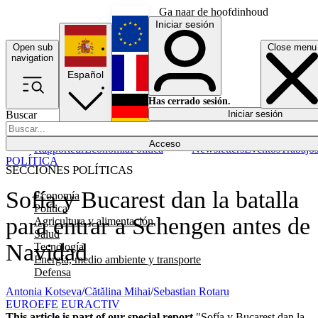
Ga naar de hoofdinhoud
Iniciar sesión
Open sub
Close menu
English
navigation
Español
Français
Has cerrado sesión.
Buscar
Iniciar sesión
Modo oscuro
Deutsch
Acceso
Rapporteur
Economía
Política
Newsletters
Eventos
Trabajo
POLÍTICA
SECCIONES POLÍTICAS
Sofía y Bucarest dan la batalla
Economía
Política
para entrar a Schengen antes de
Agricultura y alimentación
Salud
Navidad
Tecnología
Energía, medio ambiente y transporte
Defensa
Antonia Kotseva
/
Cătălina Mihai
/
Sebastian Rotaru
EUROEFE EURACTIV
This article is part of our special report
"Sofía y Bucarest dan la