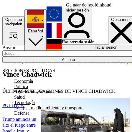
Ga naar de hoofdinhoud
Iniciar sesión
Open sub
Close menu
English
navigation
Español
Français
Has cerrado sesión.
Buscar
Iniciar sesión
Modo oscuro
Deutsch
Acceso
Rapporteur
Economía
Política
Newsletters
Eventos
Trabajo
SECCIONES POLÍTICAS
Vince Chadwick
Economía
Política
ÚLTIMAS PUBLICACIONES DE VINCE CHADWICK
Agricultura y alimentación
Salud
Tecnología
POLÍTICA
Energía, medio ambiente y transporte
Defensa
Trump anuncia un
alto el fuego entre
Israel e Irán, y