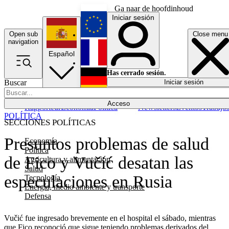
Ga naar de hoofdinhoud
Iniciar sesión
Open sub
Close menu
English
navigation
Español
Français
Has cerrado sesión.
Buscar
Iniciar sesión
Modo oscuro
Deutsch
Acceso
Rapporteur
Economía
Política
Newsletters
Eventos
Trabajo
POLÍTICA
SECCIONES POLÍTICAS
Presuntos problemas de salud
Economía
Política
de Fico y Vučić desatan las
Agricultura y alimentación
Salud
especulaciones en Rusia
Tecnología
Energía, medio ambiente y transporte
Defensa
Vučić fue ingresado brevemente en el hospital el sábado, mientras
que Fico reconoció que sigue teniendo problemas derivados del