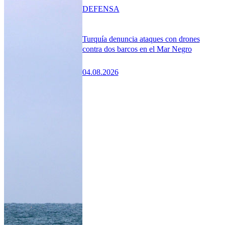
DEFENSA
Turquía denuncia ataques con drones
contra dos barcos en el Mar Negro
04.08.2026