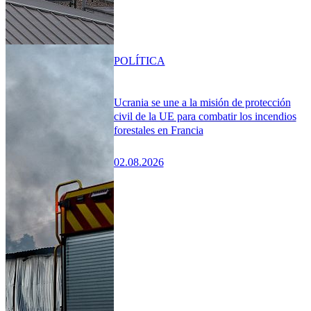
POLÍTICA
Ucrania se une a la misión de protección
civil de la UE para combatir los incendios
forestales en Francia
02.08.2026