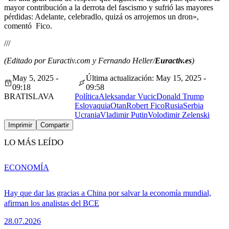
mayor contribución a la derrota del fascismo y sufrió las mayores
pérdidas: Adelante, celebradlo, quizá os arrojemos un dron»,
comentó Fico.
///
(Editado por Euractiv.com y Fernando Heller/
Euractiv.es
)
May 5, 2025 -
Última actualización: May 15, 2025 -
09:18
09:58
BRATISLAVA
Política
Aleksandar Vucic
Donald Trump
Eslovaquia
Otan
Robert Fico
Rusia
Serbia
Ucrania
Vladimir Putin
Volodimir Zelenski
Imprimir
Compartir
LO MÁS LEÍDO
ECONOMÍA
Hay que dar las gracias a China por salvar la economía mundial,
afirman los analistas del BCE
28.07.2026