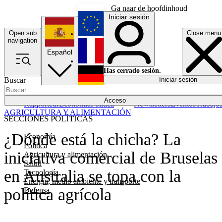
Ga naar de hoofdinhoud
Iniciar sesión
Open sub
Close menu
English
navigation
Español
Français
Has cerrado sesión.
Buscar
Iniciar sesión
Modo oscuro
Deutsch
Acceso
Rapporteur
Economía
Política
Newsletters
Eventos
Trabajo
AGRICULTURA Y ALIMENTACIÓN
SECCIONES POLÍTICAS
¿Dónde está la chicha? La
Economía
Política
iniciativa comercial de Bruselas
Agricultura y alimentación
Salud
en Australia se topa con la
Tecnología
Energía, medio ambiente y transporte
política agrícola
Defensa