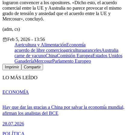
lograron convencer a los opositores. «Dicho esto, el acuerdo
comercial entre la UE y Australia no parece provocar el mismo
grado de tensión y ansiedad que el acuerdo entre la UE y
Mercosur», concluyó.
(adm, cs)
Feb 5, 2026 - 13:56
Agricultura y Alimentación
Economía
acuerdo de libre comercio
agricultura
aranceles
Australia
carne de vacuno
China
Comisión Europea
Estados Unidos
Ganadería
Mercosur
Parlamento Europeo
Imprimir
Compartir
LO MÁS LEÍDO
ECONOMÍA
Hay que dar las gracias a China por salvar la economía mundial,
afirman los analistas del BCE
28.07.2026
POLÍTICA