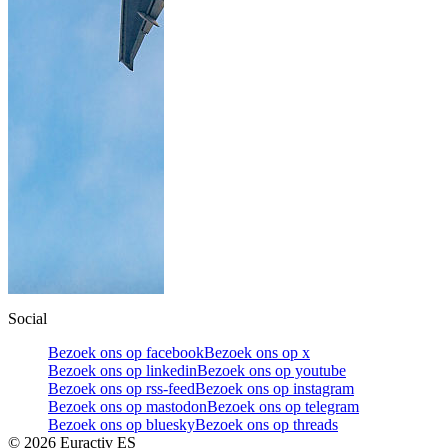
Social
Bezoek ons op facebook
Bezoek ons op x
Bezoek ons op linkedin
Bezoek ons op youtube
Bezoek ons op rss-feed
Bezoek ons op instagram
Bezoek ons op mastodon
Bezoek ons op telegram
Bezoek ons op bluesky
Bezoek ons op threads
©
2026
Euractiv ES