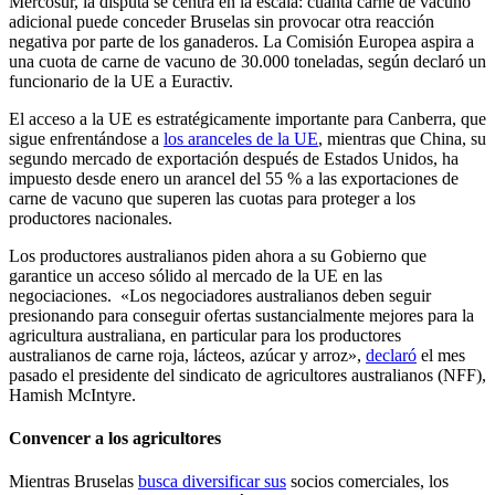
Mercosur, la disputa se centra en la escala
:
cuánta carne de vacuno
adicional puede conceder Bruselas sin provocar otra reacción
negativa por parte de los ganaderos. La Comisión Europea aspira a
una cuota de carne de vacuno de 30.000 toneladas, según declaró un
funcionario de la UE a Euractiv.
El acceso a la UE es estratégicamente importante para Canberra, que
sigue enfrentándose a
los aranceles de la UE
, mientras que China
,
su
segundo mercado de exportación después de Estados Unidos
,
ha
impuesto desde enero un arancel del 55 % a las exportaciones de
carne de vacuno que superen las cuotas para proteger a los
productores nacionales.
Los productores australianos piden ahora a su Gobierno que
garantice un acceso sólido al mercado de la UE en las
negociaciones.
«Los negociadores australianos deben seguir
presionando para conseguir ofertas sustancialmente mejores para la
agricultura australiana, en particular para los productores
australianos de carne roja, lácteos, azúcar y arroz»,
declaró
el mes
pasado el presidente del sindicato de agricultores australianos (NFF),
Hamish McIntyre.
Convencer a los agricultores
Mientras Bruselas
busca diversificar sus
socios comerciales, los